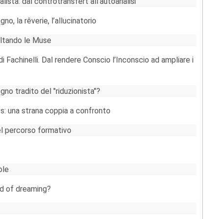
lista: dal controtransfert all’autoanalisi
gno, la rêverie, l’allucinatorio
coltando le Muse
di Fachinelli. Dal rendere Conscio l’Inconscio ad ampliare i
gno tradito del "riduzionista"?
ues: una strana coppia a confronto
el percorso formativo
ole
nd of dreaming?