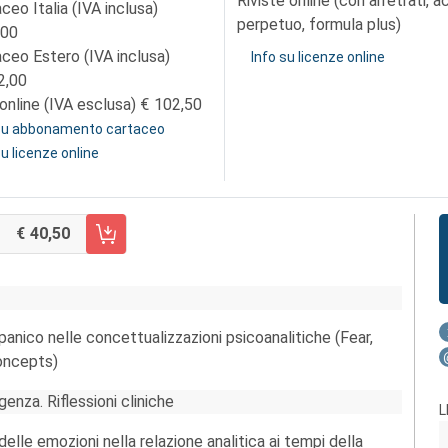
Riviste online (con arretrati, 
ceo Italia (IVA inclusa)
perpetuo, formula plus)
,00
aceo Estero (IVA inclusa)
Info su licenze online
2,00
online (IVA esclusa)
102,50
 su abbonamento cartaceo
su licenze online
40,50
RRELLO FASCICOLO 2/2020
panico nelle concettualizzazioni psicoanalitiche (Fear,
concepts)
enza. Riflessioni cliniche
L
elle emozioni nella relazione analitica ai tempi della