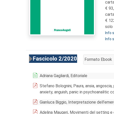
carta
93
cart
12
solo 
Info
Info 
Fascicolo 2/2020
Formato Ebook
AGGIUNGI AL CA
Adriana Gagliardi, Editoriale
Stefano Bolognini, Paura, ansia, angoscia, 
anxiety, anguish, panic in psychoanalitic 
Gianluca Biggio, Interpretazione dell’emerg
Adelina Maugeri, Movimenti del setting e d