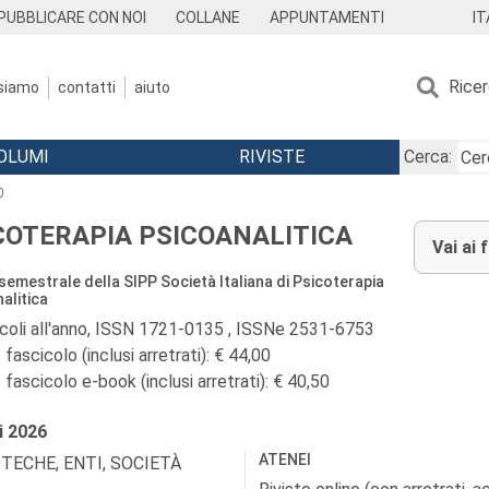
IT
PUBBLICARE CON NOI
COLLANE
APPUNTAMENTI
Rice
 siamo
contatti
aiuto
OLUMI
RIVISTE
Cerca:
0
COTERAPIA PSICOANALITICA
Vai ai 
 semestrale della SIPP Società Italiana di Psicoterapia
alitica
icoli all'anno, ISSN 1721-0135 , ISSNe 2531-6753
fascicolo (inclusi arretrati): € 44,00
fascicolo e-book (inclusi arretrati): € 40,50
i
2026
ATENEI
OTECHE, ENTI, SOCIETÀ