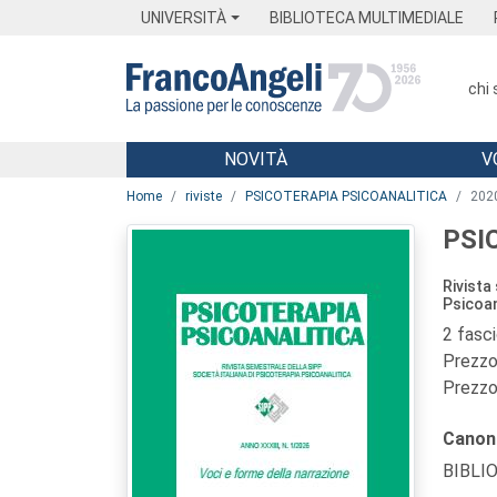
Menu
Main content
Footer
Menu
UNIVERSITÀ
BIBLIOTECA MULTIMEDIALE
chi
NOVITÀ
V
Main content
Home
riviste
PSICOTERAPIA PSICOANALITICA
202
PSI
Rivista
Psicoan
2 fasc
Prezzo 
Prezzo 
Canon
BIBLI