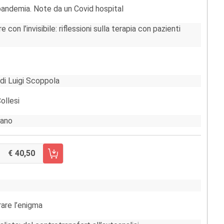
 pandemia. Note da un Covid hospital
on l’invisibile: riflessioni sulla terapia con pazienti
di Luigi Scoppola
Collesi
fano
40,50
RRELLO FASCICOLO 1/2020
rare l’enigma