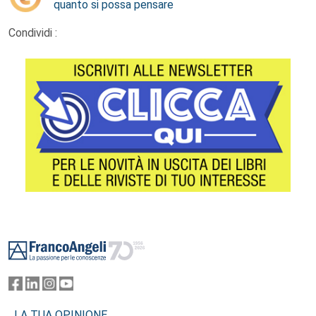
quanto si possa pensare
Condividi :
Footer
LA TUA OPINIONE