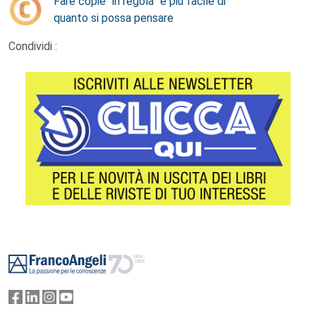
Fare copie “in regola” è più facile di
quanto si possa pensare
Condividi :
Footer