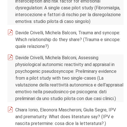
interoception and risk factor for emotional
dysregulation: A single case pilot study (Fibromialgia,
interocezione e fattori di rischio per la disregolazione
emotiva: studio pilota di caso singolo)
Davide Crivelli, Michela Balconi, Trauma and syncope:
Which relationship do they share? (Trauma e sincope:
quale relazione?)
Davide Crivelli, Michela Balconi, Assessing
physiological autonomic reactivity and appraisal in
psychogenic pseudosyncope: Preliminary evidence
from a pilot study with two single-cases (La
valutazione della reattività autonomica e dell’appraisal
emotivo nella pseudosinco-pe psicogena: dati
preliminari da uno studio pilota con due casi clinici.)
Chiara Ionio, Eleonora Mascheroni, Giulia Segre, IPV
and prematurity: What does literature say? (IPV e
nascita pretermine: cosa dice la letteratura?.)