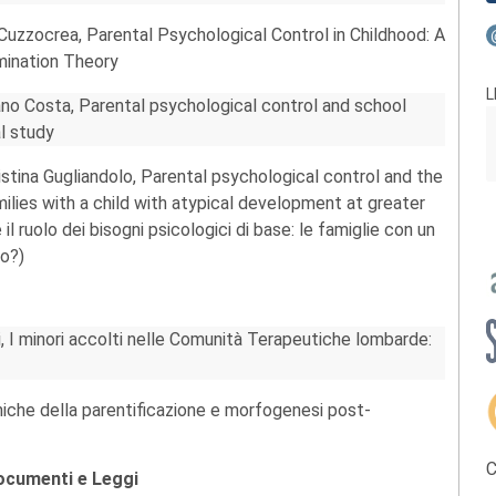
Cuzzocrea, Parental Psychological Control in Childhood: A
ination Theory
L
ano Costa, Parental psychological control and school
l study
istina Gugliandolo, Parental psychological control and the
milies with a child with atypical development at greater
 il ruolo dei bisogni psicologici di base: le famiglie con un
io?)
ni, I minori accolti nelle Comunità Terapeutiche lombarde:
amiche della parentificazione e morfogenesi post-
C
Documenti e Leggi