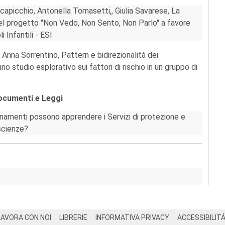
Scapicchio, Antonella Tomasetti,, Giulia Savarese, La
nel progetto "Non Vedo, Non Sento, Non Parlo" a favore
 Infantili - ESI
nna Sorrentino, Pattern e bidirezionalità dei
 studio esplorativo sui fattori di rischio in un gruppo di
Documenti e Leggi
gnamenti possono apprendere i Servizi di protezione e
oscienze?
LAVORA CON NOI
LIBRERIE
INFORMATIVA PRIVACY
ACCESSIBILIT