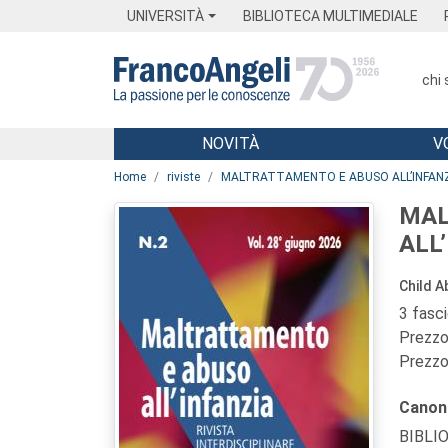
Menu
Main content
Footer
Menu
UNIVERSITÀ
BIBLIOTECA MULTIMEDIALE
chi
NOVITÀ
V
Main content
Home
riviste
MALTRATTAMENTO E ABUSO ALL’INFAN
MAL
ALL
Child A
3 fasc
Prezzo 
Prezzo 
Canon
BIBLI