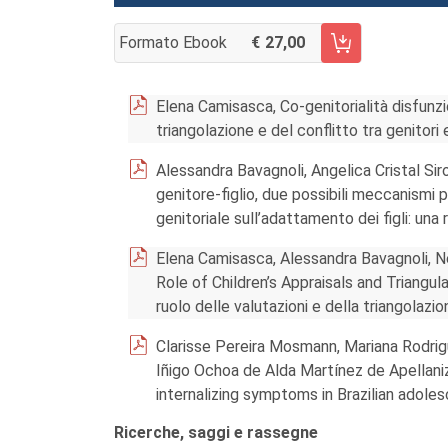
Formato Ebook
27,00
AGGIUNGI AL CARRELLO FASCICOLO 1/2024
Elena Camisasca, Co-genitorialità disfunzio
triangolazione e del conflitto tra genitori e
Alessandra Bavagnoli, Angelica Cristal Siro
genitore-figlio, due possibili meccanismi p
genitoriale sull’adattamento dei figli: una
Elena Camisasca, Alessandra Bavagnoli, N
Role of Children’s Appraisals and Triangula
ruolo delle valutazioni e della triangolazion
Clarisse Pereira Mosmann, Mariana Rodri
Iñigo Ochoa de Alda Martínez de Apellaniz
internalizing symptoms in Brazilian adole
Ricerche, saggi e rassegne