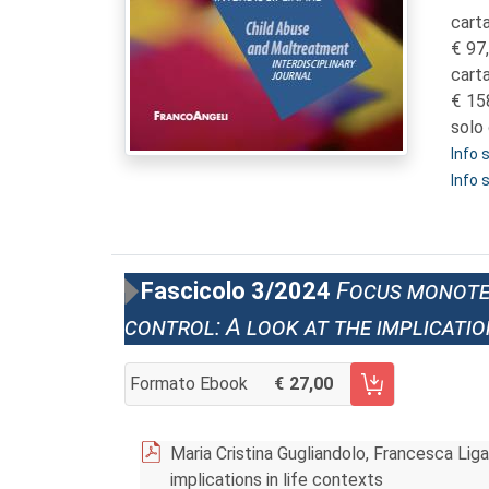
carta
97
cart
15
solo 
Info
Info 
Fascicolo 3/2024
Focus monote
control: A look at the implicatio
Formato Ebook
27,00
AGGIUNGI AL CARRELLO FASCICOLO 3/2024
Maria Cristina Gugliandolo, Francesca Liga
implications in life contexts