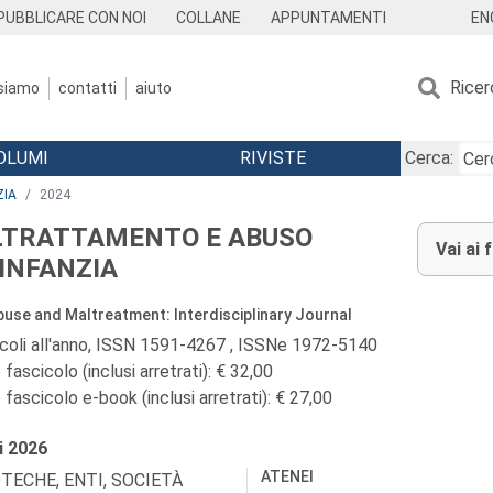
EN
PUBBLICARE CON NOI
COLLANE
APPUNTAMENTI
Ricer
 siamo
contatti
aiuto
OLUMI
RIVISTE
Cerca:
ZIA
2024
TRATTAMENTO E ABUSO
Vai ai 
’INFANZIA
buse and Maltreatment: Interdisciplinary Journal
icoli all'anno, ISSN 1591-4267 , ISSNe 1972-5140
fascicolo (inclusi arretrati): € 32,00
fascicolo e-book (inclusi arretrati): € 27,00
i
2026
ATENEI
OTECHE, ENTI, SOCIETÀ