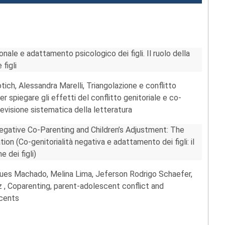
nale e adattamento psicologico dei figli. Il ruolo della
 figli
tich, Alessandra Marelli, Triangolazione e conflitto
er spiegare gli effetti del conflitto genitoriale e co-
 revisione sistematica della letteratura
egative Co-Parenting and Children’s Adjustment: The
tion (Co-genitorialità negativa e adattamento dei figli: il
e dei figli)
gues Machado, Melina Lima, Jeferson Rodrigo Schaefer,
 , Coparenting, parent-adolescent conflict and
scents