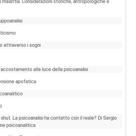
 di malattia. Considerazioni storiche, antropologiche e
uppoanalisi
eticismo
 attraverso i sogni
 accostamento alla luce della psicoanalisi
ensione apofatica
coanalitico
io
shut. La psicoanalisi ha contatto con il reale? Di Sergio
one psicoanalitica