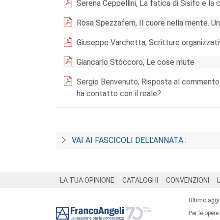
Serena Ceppellini, La fatica di Sisifo e la 
Rosa Spezzaferri, Il cuore nella mente. U
Giuseppe Varchetta, Scritture organizzat
Giancarlo Stòccoro, Le cose mute
Sergio Benvenuto, Risposta al commento d
ha contatto con il reale?
VAI AI FASCICOLI DELL’ANNATA :
Footer
LA TUA OPINIONE
CATALOGHI
CONVENZIONI
Ultimo agg
Per le opere