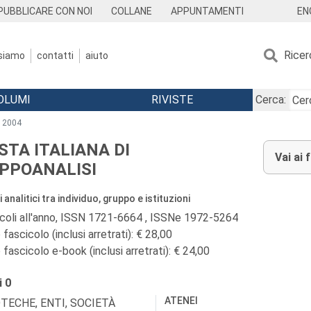
EN
PUBBLICARE CON NOI
COLLANE
APPUNTAMENTI
Ricer
 siamo
contatti
aiuto
OLUMI
RIVISTE
Cerca:
2004
ISTA ITALIANA DI
Vai ai 
PPOANALISI
analitici tra individuo, gruppo e istituzioni
icoli all'anno, ISSN 1721-6664 , ISSNe 1972-5264
fascicolo (inclusi arretrati): € 28,00
fascicolo e-book (inclusi arretrati): € 24,00
i
0
ATENEI
OTECHE, ENTI, SOCIETÀ