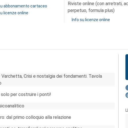
Riviste online (con arretrati, 
 su abbonamento cartaceo
perpetuo, formula plus)
su licenze online
Info su licenze online
 Varchetta, Crisi e nostalgia dei fondamenti. Tavola
o
olo per costruire i ponti!
sicoanalitico
L
ro: dal primo colloquio alla relazione