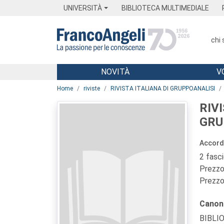
Menu
Main content
Footer
Menu
UNIVERSITÀ
BIBLIOTECA MULTIMEDIALE
chi
NOVITÀ
V
Main content
Home
riviste
RIVISTA ITALIANA DI GRUPPOANALISI
RIV
GRU
Accordi 
2 fasc
Prezzo 
Prezzo 
Canon
BIBLI