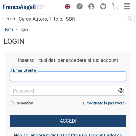
Menu
Cerca:
Main content
Home
login
LOGIN
Inserisci i tuoi dati per accedere al tuo account
Email utente
Password
Remember
Dimenticato la password?
Non sei ancora registrato? Crea un account adesso