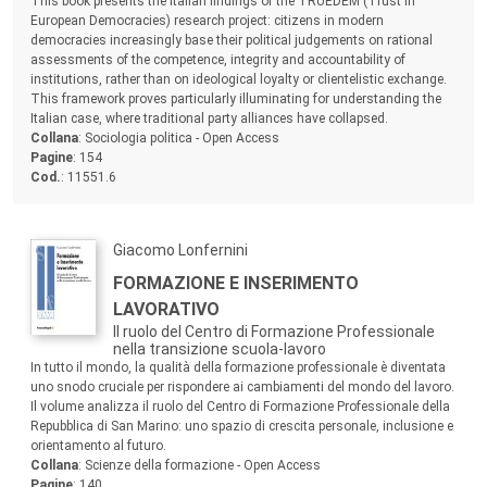
Sommario:
This book presents the Italian findings of the TRUEDEM (Trust in
European Democracies) research project: citizens in modern
democracies increasingly base their political judgements on rational
assessments of the competence, integrity and accountability of
institutions, rather than on ideological loyalty or clientelistic exchange.
This framework proves particularly illuminating for understanding the
Italian case, where traditional party alliances have collapsed.
Collana
: Sociologia politica - Open Access
Pagine
: 154
Cod.
: 11551.6
Autori:
Giacomo Lonfernini
Titolo:
FORMAZIONE E INSERIMENTO
LAVORATIVO
Il ruolo del Centro di Formazione Professionale
nella transizione scuola-lavoro
Sommario:
In tutto il mondo, la qualità della formazione professionale è diventata
uno snodo cruciale per rispondere ai cambiamenti del mondo del lavoro.
Il volume analizza il ruolo del Centro di Formazione Professionale della
Repubblica di San Marino: uno spazio di crescita personale, inclusione e
orientamento al futuro.
Collana
: Scienze della formazione - Open Access
Pagine
: 140