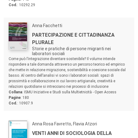
Cod.
: 10292.29
Autori:
Anna Facchetti
Titolo:
PARTECIPAZIONE E CITTADINANZA
PLURALE
Storie e pratiche di persone migranti nei
laboratori sociali
Sommario:
Come può l’integrazione diventare sostenibile? Il volume intende
rispondere a tale domanda attraverso un percorso teorico ed empirico
che mette in relazione migrazione, sostenibilità e coesione sociale dal
basso. Al centro dell’analisi vi sono i laboratori sociali: spazi di
prossimità e collaborazione in cui lavoro artigianale, creatività e
relazioni quotidiane si intrecciano nei processi di inclusione
Collana
: ISMU Iniziative e Studi sulla Multietnicità - Open Access
Pagine
: 180
Cod.
: 10907.9
Autori:
Anna Rosa Favretto, Flavia Atzori
Titolo:
VENTI ANNI DI SOCIOLOGIA DELLA