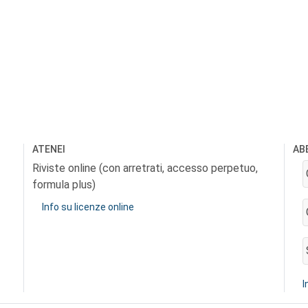
ATENEI
AB
Riviste online (con arretrati, accesso perpetuo,
formula plus)
Info su licenze online
I