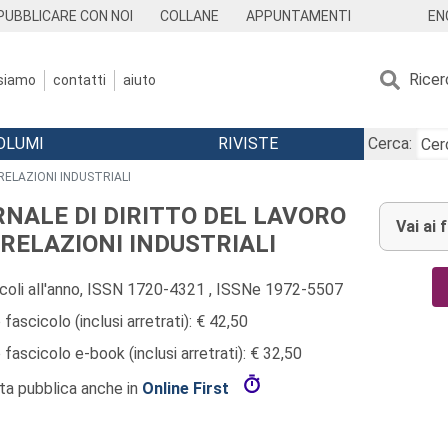
EN
PUBBLICARE CON NOI
COLLANE
APPUNTAMENTI
Ricer
 siamo
contatti
aiuto
OLUMI
RIVISTE
Cerca:
RELAZIONI INDUSTRIALI
RNALE DI DIRITTO DEL LAVORO
Vai ai 
I RELAZIONI INDUSTRIALI
icoli all'anno, ISSN 1720-4321 , ISSNe 1972-5507
fascicolo (inclusi arretrati): € 42,50
fascicolo e-book (inclusi arretrati): € 32,50
sta pubblica anche in
Online First