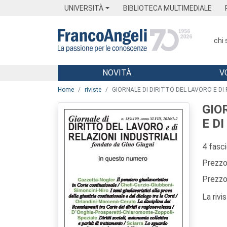
Menu
Main content
Footer
Menu
UNIVERSITÀ
BIBLIOTECA MULTIMEDIALE
chi
NOVITÀ
V
Main content
Home
riviste
GIORNALE DI DIRITTO DEL LAVORO E DI 
GIO
E D
4 fasc
Prezzo 
Prezzo 
La rivi