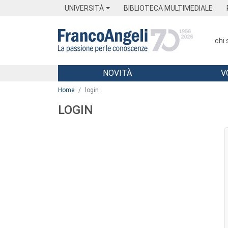
Menu
Main content
Footer
Menu
UNIVERSITÀ
BIBLIOTECA MULTIMEDIALE
chi
NOVITÀ
V
Main content
Home
login
LOGIN