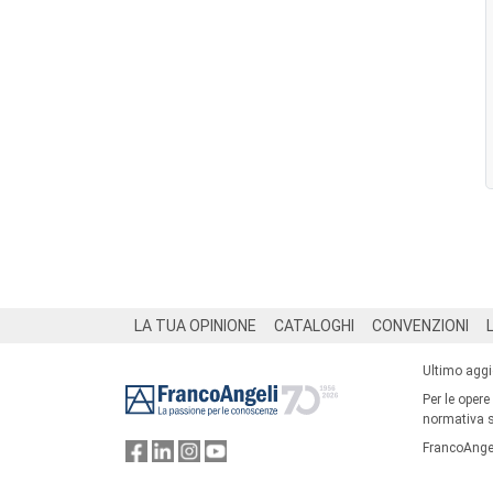
Footer
LA TUA OPINIONE
CATALOGHI
CONVENZIONI
Ultimo agg
Per le opere
normativa su
FrancoAngel