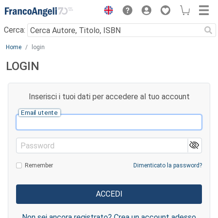
Menu
Cerca:
Main content
Home
login
LOGIN
Inserisci i tuoi dati per accedere al tuo account
Email utente
Password
Remember
Dimenticato la password?
Non sei ancora registrato? Crea un account adesso