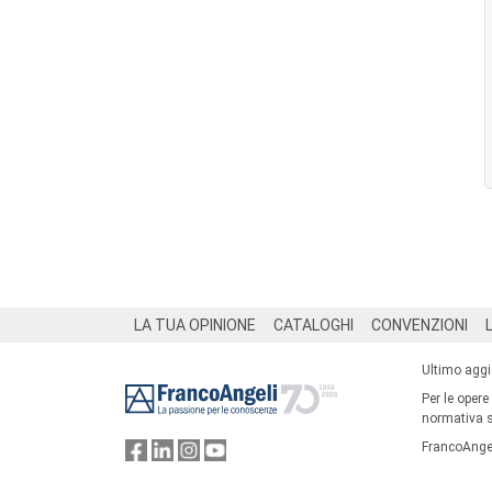
Footer
LA TUA OPINIONE
CATALOGHI
CONVENZIONI
Ultimo agg
Per le opere
normativa su
FrancoAngel