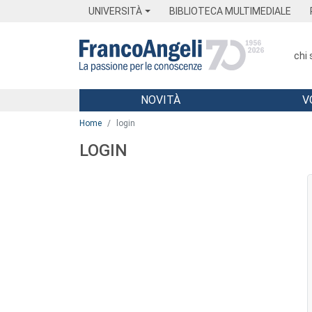
Menu
Main content
Footer
Menu
UNIVERSITÀ
BIBLIOTECA MULTIMEDIALE
chi
NOVITÀ
V
Main content
Home
login
LOGIN