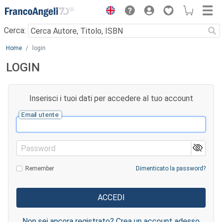
Menu
Cerca:
Main content
Home
login
LOGIN
Inserisci i tuoi dati per accedere al tuo account
Email utente
Password
Remember
Dimenticato la password?
Non sei ancora registrato? Crea un account adesso