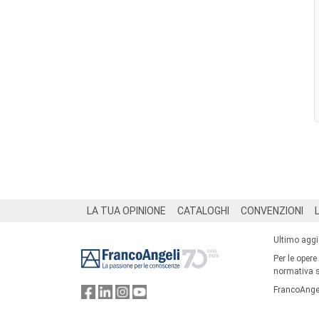
Footer
LA TUA OPINIONE
CATALOGHI
CONVENZIONI
Ultimo agg
Per le opere
normativa su
FrancoAngel