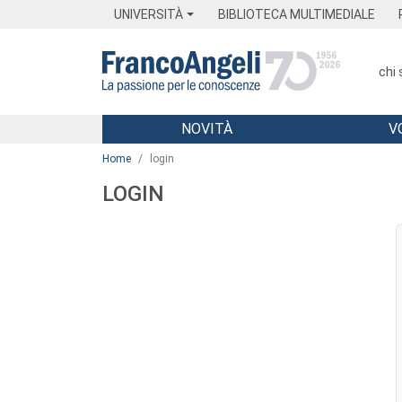
Menu
Main content
Footer
Menu
UNIVERSITÀ
BIBLIOTECA MULTIMEDIALE
chi
NOVITÀ
V
Main content
Home
login
LOGIN