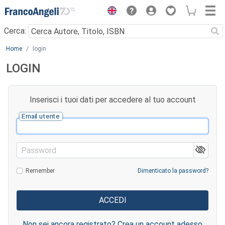
Menu
Cerca:
Main content
Home
login
LOGIN
Inserisci i tuoi dati per accedere al tuo account
Email utente
Password
Remember
Dimenticato la password?
Non sei ancora registrato? Crea un account adesso