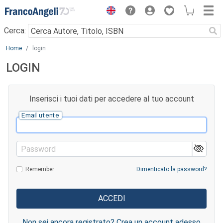
Menu
Cerca:
Main content
Home
login
LOGIN
Inserisci i tuoi dati per accedere al tuo account
Email utente
Password
Remember
Dimenticato la password?
Non sei ancora registrato? Crea un account adesso