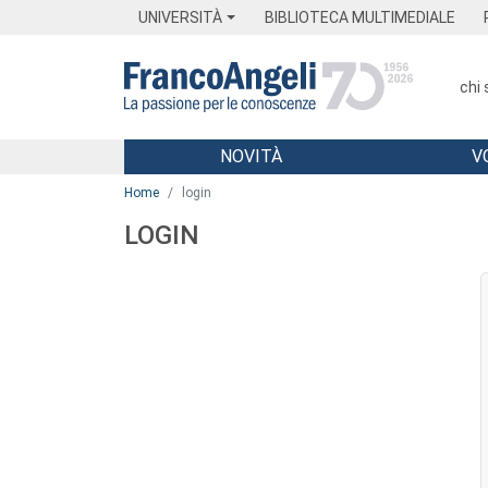
Menu
Main content
Footer
Menu
UNIVERSITÀ
BIBLIOTECA MULTIMEDIALE
chi
NOVITÀ
V
Main content
Home
login
LOGIN