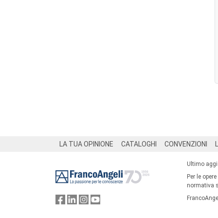
Footer
LA TUA OPINIONE
CATALOGHI
CONVENZIONI
Ultimo agg
Per le opere
normativa su
FrancoAngel