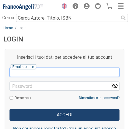
Menu
Cerca:
Main content
Home
login
LOGIN
Inserisci i tuoi dati per accedere al tuo account
Email utente
Password
Remember
Dimenticato la password?
Non sei ancora registrato? Crea un account adesso