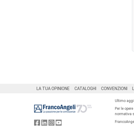
Footer
LA TUA OPINIONE
CATALOGHI
CONVENZIONI
Ultimo agg
Per le opere
normativa su
FrancoAngel