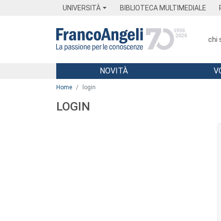
Menu
Main content
Footer
Menu
UNIVERSITÀ
BIBLIOTECA MULTIMEDIALE
chi
NOVITÀ
V
Main content
Home
login
LOGIN