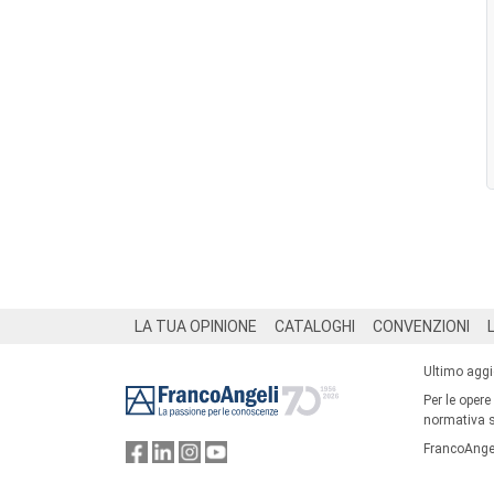
Footer
LA TUA OPINIONE
CATALOGHI
CONVENZIONI
Ultimo agg
Per le opere
normativa su
FrancoAngel