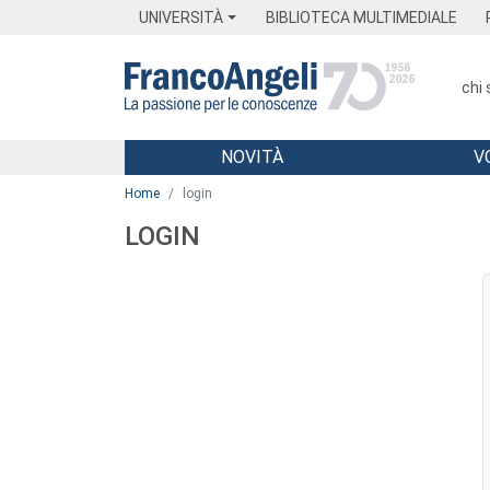
Menu
Main content
Footer
Menu
UNIVERSITÀ
BIBLIOTECA MULTIMEDIALE
chi
NOVITÀ
V
Main content
Home
login
LOGIN