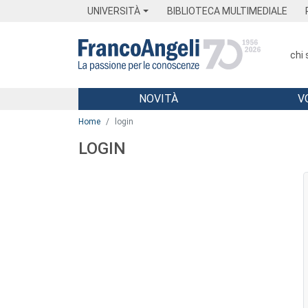
Menu
Main content
Footer
Menu
UNIVERSITÀ
BIBLIOTECA MULTIMEDIALE
chi
NOVITÀ
V
Main content
Home
login
LOGIN