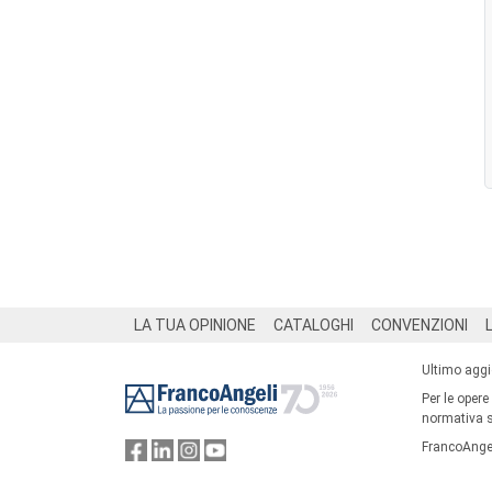
Footer
LA TUA OPINIONE
CATALOGHI
CONVENZIONI
Ultimo agg
Per le opere
normativa su
FrancoAngel