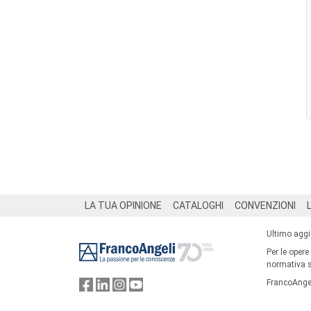
Footer
LA TUA OPINIONE
CATALOGHI
CONVENZIONI
Ultimo agg
Per le opere
normativa su
FrancoAngel