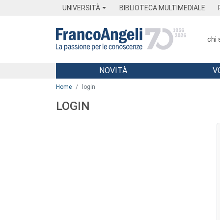
Menu
Main content
Footer
Menu
UNIVERSITÀ
BIBLIOTECA MULTIMEDIALE
chi
NOVITÀ
V
Main content
Home
login
LOGIN