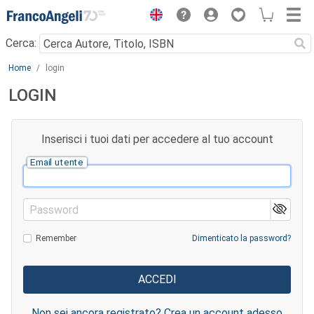
Menu
Cerca:
Main content
Home
login
LOGIN
Inserisci i tuoi dati per accedere al tuo account
Email utente
Password
Remember
Dimenticato la password?
Non sei ancora registrato? Crea un account adesso