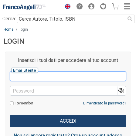
Menu
Cerca:
Main content
Home
login
LOGIN
Inserisci i tuoi dati per accedere al tuo account
Email utente
Password
Remember
Dimenticato la password?
Non sei ancora registrato? Crea un account adesso