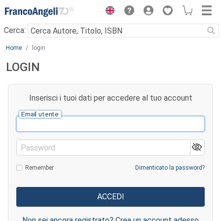
Menu
Cerca:
Main content
Home
login
LOGIN
Inserisci i tuoi dati per accedere al tuo account
Email utente
Password
Remember
Dimenticato la password?
Non sei ancora registrato? Crea un account adesso