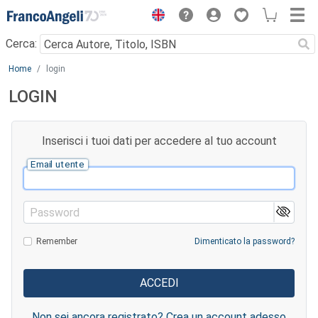
Menu
Cerca:
Main content
Home
login
LOGIN
Inserisci i tuoi dati per accedere al tuo account
Email utente
Password
Remember
Dimenticato la password?
Non sei ancora registrato? Crea un account adesso