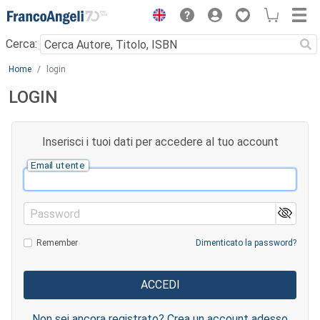
Menu
Cerca:
Main content
Home
login
LOGIN
Inserisci i tuoi dati per accedere al tuo account
Email utente
Password
Remember
Dimenticato la password?
Non sei ancora registrato? Crea un account adesso