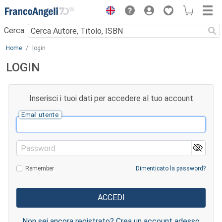
Menu
Cerca:
Main content
Home
login
LOGIN
Inserisci i tuoi dati per accedere al tuo account
Email utente
Password
Remember
Dimenticato la password?
Non sei ancora registrato? Crea un account adesso