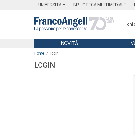
Menu
Main content
Footer
Menu
UNIVERSITÀ
BIBLIOTECA MULTIMEDIALE
chi
NOVITÀ
V
Main content
Home
login
LOGIN