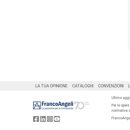
Footer
LA TUA OPINIONE
CATALOGHI
CONVENZIONI
Ultimo agg
Per le opere
normativa su
FrancoAngel