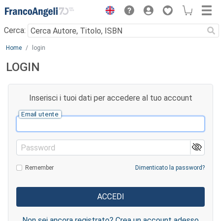
Menu
Cerca:
Main content
Home
login
LOGIN
Inserisci i tuoi dati per accedere al tuo account
Email utente
Password
Remember
Dimenticato la password?
Non sei ancora registrato? Crea un account adesso