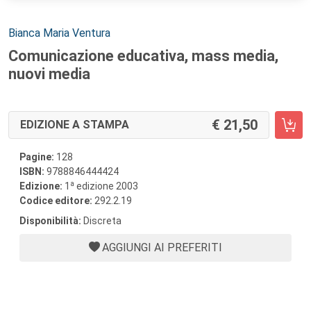
Autori:
Bianca Maria Ventura
Comunicazione educativa, mass media,
nuovi media
21,50
EDIZIONE A STAMPA
Pagine:
128
ISBN:
9788846444424
a
Edizione:
1
edizione 2003
Codice editore:
292.2.19
Disponibilità:
Discreta
AGGIUNGI AI PREFERITI