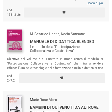
studenti tra i 14 e i 20 anni, costituisce il punto di partenza per il
Scopri di più
superamento del carattere di “eccezionalità della notizia”, legato alla
cod.
rappresentazione mediatica dei giochi pericolosi, e suggerisce spunti
1381.1.26
per nuove e più documentate interpretazioni di questi comportamenti.
M. Beatrice Ligorio, Nadia Sansone
MANUALE DI DIDATTICA BLENDED
Il modello della "Partecipazione
Collaborativa e Costruttiva"
Obiettivo del volume è di illustrare in modo chiaro il modello di
“Partecipazione Collaborativa e Costruttiva”, che mira a rendere
efficace l’uso delle tecnologie nella formazione e nella didattica di tipo
blended. Il testo ne descrive pertanto i presupposti, il ventaglio di
cod.
situazioni in cui è applicabile, le modalità di valorizzazione degli
247.2
ambienti digitali e dell’integrazione tra attività online e offline.
Marie Rose Moro
BAMBINI DI QUI VENUTI DA ALTROVE