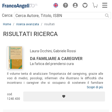
Menu
Cerca:
Main content
Home
ricerca avanzata
risultati
RISULTATI RICERCA
Laura Occhini, Gabriele Rossi
DA FAMILIARE A CAREGIVER
La fatica del prendersi cura
Il volume tenta di analizzare l’importanza del caregiving, grazie alle
voci di medici, psicologi, infermieri che illustrano le difficoltà che
incontrano i caregiver che si occupano di sostenere il familiare
ammalato e i differenti effetti che le diverse malattie hanno sul
Scopri di più
benessere familiare. Il testo è quindi rivolto a medici, infermieri,
cod.
psicologi, educatori che, quotidianamente, lavorano con pazienti che
1240.430
necessitano del sostegno costante di un familiare, la cui “fatica”
incide profondamente nella “cura”.