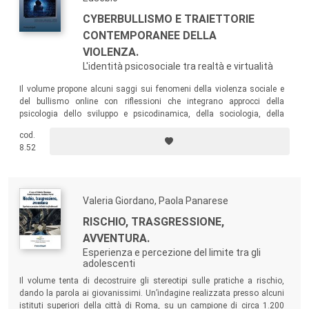
CYBERBULLISMO E TRAIETTORIE
CONTEMPORANEE DELLA
VIOLENZA.
L'identità psicosociale tra realtà e virtualità
Il volume propone alcuni saggi sui fenomeni della violenza sociale e
del bullismo online con riflessioni che integrano approcci della
psicologia dello sviluppo e psicodinamica, della sociologia, della
giurisprudenza, della psicoanalisi, della filosofia, delle teorie dei media
cod.
e delle scienze della comunicazione.
8.52
Valeria Giordano, Paola Panarese
RISCHIO, TRASGRESSIONE,
AVVENTURA.
Esperienza e percezione del limite tra gli
adolescenti
Il volume tenta di decostruire gli stereotipi sulle pratiche a rischio,
dando la parola ai giovanissimi. Un’indagine realizzata presso alcuni
istituti superiori della città di Roma, su un campione di circa 1.200