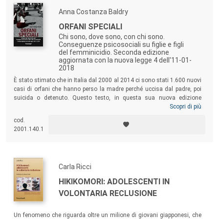
Anna Costanza Baldry
ORFANI SPECIALI
Chi sono, dove sono, con chi sono.
Conseguenze psicosociali su figlie e figli
del femminicidio. Seconda edizione
aggiornata con la nuova legge 4 dell'11-01-
2018
È stato stimato che in Italia dal 2000 al 2014 ci sono stati 1.600 nuovi
casi di orfani che hanno perso la madre perché uccisa dal padre, poi
suicida o detenuto. Questo testo, in questa sua nuova edizione
aggiornata in base ai cambiamenti apportati dalla legge del
Scopri di più
11.01.2018, si pone come un aiuto fondamentale per gli operatori della
cod.
giustizia, dei servizi sociali, gli insegnanti, gli studiosi, ma anche le
2001.140.1
nuove famiglie che si occupano di questi “orfani speciali”.
Carla Ricci
HIKIKOMORI: ADOLESCENTI IN
VOLONTARIA RECLUSIONE
Un fenomeno che riguarda oltre un milione di giovani giapponesi, che