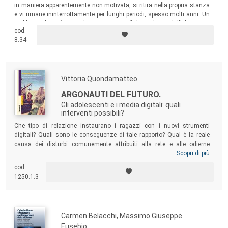
in maniera apparentemente non motivata, si ritira nella propria stanza
e vi rimane ininterrottamente per lunghi periodi, spesso molti anni. Un
problema che può riguardare tutti i nostri figli, anche se dall’altra parte
cod.
del mondo.
8.34
Vittoria Quondamatteo
ARGONAUTI DEL FUTURO.
Gli adolescenti e i media digitali: quali
interventi possibili?
Che tipo di relazione instaurano i ragazzi con i nuovi strumenti
digitali? Quali sono le conseguenze di tale rapporto? Qual è la reale
causa dei disturbi comunemente attribuiti alla rete e alle odierne
tecnologie? E quali sono le più opportune tipologie di trattamento di tali
Scopri di più
disagi? Nel tentativo di rispondere a questi e altri quesiti, gli autori si
cod.
rivolgono ai ragazzi stessi, ai genitori, ai professionisti coinvolti nello
1250.1.3
sviluppo e nell’educazione degli adolescenti, nonché a chiunque voglia
approfondire la tematica trattata.
Carmen Belacchi, Massimo Giuseppe
Eusebio