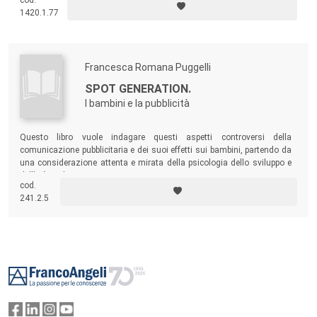
cod.
trasformazione. Sulla base di questa convinzione, egli propone un
1420.1.77
modello educativo alternativo che promuova lo sviluppo psico-
spirituale dell’individuo e che lo renda capace di cooperare a una
necessaria evoluzione sociale.
Claudio Naranjo
ha studiato
medicina, psichiatria, musica e filosofia. Attualmente si dedica alla
Francesca Romana Puggelli
formazione transpersonale e integrativa di psicoterapeuti e maestri.
SPOT GENERATION.
I bambini e la pubblicità
Questo libro vuole indagare questi aspetti controversi della
comunicazione pubblicitaria e dei suoi effetti sui bambini, partendo da
una considerazione attenta e mirata della psicologia dello sviluppo e
dell'età evolutiva.
cod.
241.2.5
Footer