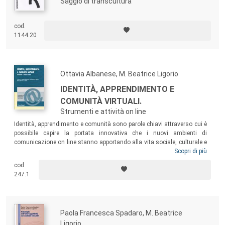
Saggio di transcultura
cod.
1144.20
Ottavia Albanese, M. Beatrice Ligorio
IDENTITÀ, APPRENDIMENTO E
COMUNITÀ VIRTUALI.
Strumenti e attività on line
Identità, apprendimento e comunità sono parole chiavi attraverso cui è
possibile capire la portata innovativa che i nuovi ambienti di
comunicazione on line stanno apportando alla vita sociale, culturale e
privata di coloro che entrano in rete. In quest’ottica, il volume analizza i
Scopri di più
processi di interazione on line, di identità digitali, di comunità virtuali,
cod.
con particolare riferimento ad ambienti e strumenti tecnologici di
247.1
diverso tipo: forum, blog, Facebook.
Paola Francesca Spadaro, M. Beatrice
Ligorio