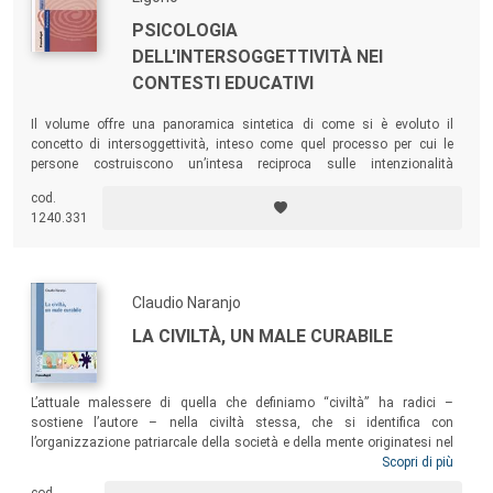
PSICOLOGIA
DELL'INTERSOGGETTIVITÀ NEI
CONTESTI EDUCATIVI
Il volume offre una panoramica sintetica di come si è evoluto il
concetto di intersoggettività, inteso come quel processo per cui le
persone costruiscono un’intesa reciproca sulle intenzionalità
comunicative, e di come questo sia oggi utilizzato, fornendo elementi
cod.
pratici per promuovere la costruzione dell’intersoggettività in diversi
1240.331
contesti formativi, compresi quelli mediati dalla tecnologia.
Claudio Naranjo
LA CIVILTÀ, UN MALE CURABILE
L’attuale malessere di quella che definiamo “civiltà” ha radici –
sostiene l’autore – nella civiltà stessa, che si identifica con
l’organizzazione patriarcale della società e della mente originatesi nel
tardo neolitico. L’autore propone la tesi che solamente l’educazione
Scopri di più
abbia il potere di capovolgere il corso della storia e operare una reale