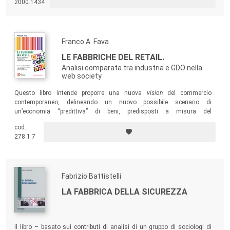
2000.1434
perpetrata dal pensiero economico dominante.
Franco A. Fava
LE FABBRICHE DEL RETAIL.
Analisi comparata tra industria e GDO nella
web society
Questo libro intende proporre una nuova
vision
del commercio
contemporaneo, delineando un nuovo possibile scenario di
un’economia “predittiva” di beni, predisposti a misura del
consumatore.
cod.
278.1.7
Fabrizio Battistelli
LA FABBRICA DELLA SICUREZZA
Il libro – basato sui contributi di analisi di un gruppo di sociologi di