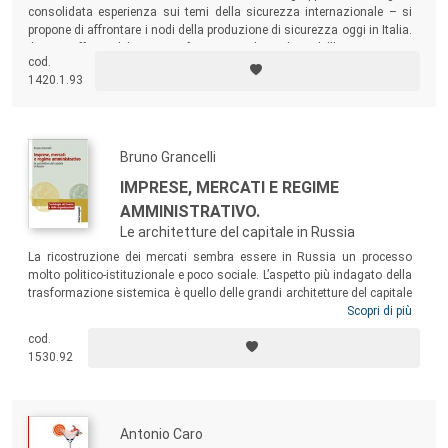
consolidata esperienza sui temi della sicurezza internazionale – si
propone di affrontare i nodi della produzione di sicurezza oggi in Italia.
Il testo offre un bilancio sui fattori sociali e politici dell’insicurezza, e
cod.
discute dei presupposti per una politica di produzione di sicurezza
1420.1.93
nella società italiana e di rassicurazione dell’opinione pubblica.
Bruno Grancelli
IMPRESE, MERCATI E REGIME
AMMINISTRATIVO.
Le architetture del capitale in Russia
La ricostruzione dei mercati sembra essere in Russia un processo
molto politico-istituzionale e poco sociale. L’aspetto più indagato della
trasformazione sistemica è quello delle grandi architetture del capitale
prodotte dall’intreccio di relazioni fra élite politiche ed economiche. Tali
Scopri di più
relazioni sono analizzate in questo volume con l’obiettivo di coglierne
cod.
le implicazioni, ancora poco esplorate, per la formazione di
1530.92
imprenditorialità, la diffusione della piccola impresa e lo sviluppo
locale.
Antonio Caro