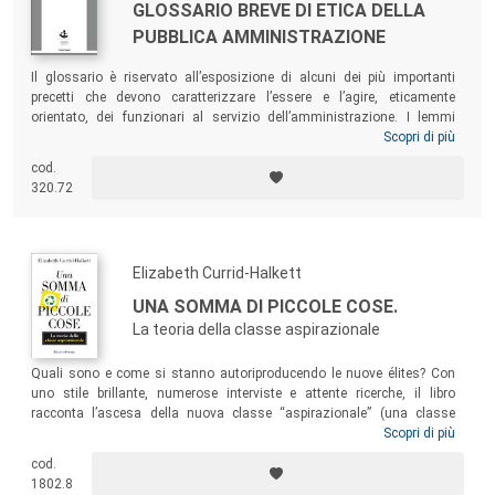
GLOSSARIO BREVE DI ETICA DELLA
PUBBLICA AMMINISTRAZIONE
Il glossario è riservato all’esposizione di alcuni dei più importanti
precetti che devono caratterizzare l’essere e l’agire, eticamente
orientato, dei funzionari al servizio dell’amministrazione. I lemmi
raccolti contribuiscono a completare quel mosaico di concetti e valori
Scopri di più
che, se condivisi, riconosciuti e socializzati, potranno contribuire a
cod.
un’utile riflessione anche sui temi della corruzione e della
320.72
maladministration
nell’amministrazione pubblica italiana.
Elizabeth Currid-Halkett
UNA SOMMA DI PICCOLE COSE.
La teoria della classe aspirazionale
Quali sono e come si stanno autoriproducendo le nuove élites? Con
uno stile brillante, numerose interviste e attente ricerche, il libro
racconta l’ascesa della nuova classe “aspirazionale” (una classe
dotata di un alto livello di istruzione e di capitale culturale prima
Scopri di più
ancora che di capitale economico) e il suo crescente divario rispetto
cod.
alle altre classi sociali. Scelto da The Economist come Best Books
1802.8
2017, è una lettura per chiunque voglia comprendere la vita delle