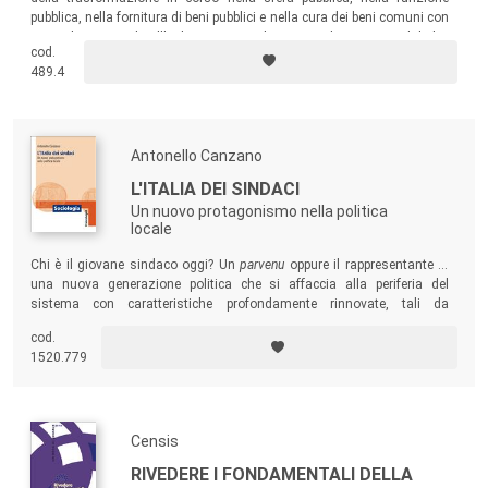
pubblica, nella fornitura di beni pubblici e nella cura dei beni comuni con
particolare riguardo all’Italia, inserita nel contesto dei processi globali e
cod.
dell’unificazione europea.
489.4
Antonello Canzano
L'ITALIA DEI SINDACI
Un nuovo protagonismo nella politica
locale
Chi è il giovane sindaco oggi? Un
parvenu
oppure il rappresentante di
una nuova generazione politica che si affaccia alla periferia del
sistema con caratteristiche profondamente rinnovate, tali da
configurare un nuovo modello di amministratore? Sicuramente è un
cod.
nuovo attore politico locale, di cui il volume intende tracciare l’identikit.
1520.779
Censis
RIVEDERE I FONDAMENTALI DELLA