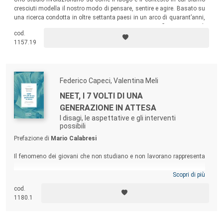
cresciuti modella il nostro modo di pensare, sentire e agire. Basato su
una ricerca condotta in oltre settanta paesi in un arco di quarant’anni,
esamina come si ingenera incomprensione e conflitto, invece di
cod.
cooperazione.
1157.19
Federico Capeci, Valentina Meli
NEET, I 7 VOLTI DI UNA
GENERAZIONE IN ATTESA
I disagi, le aspettative e gli interventi
possibili
Prefazione di
Mario Calabresi
Il fenomeno dei giovani che non studiano e non lavorano rappresenta
una delle sfide sociali più complesse e urgenti di oggi in Italia. Il testo
offre un contributo del tutto originale per fotografare il fenomeno,
Scopri di più
individuare delle chiavi interpretative per comprenderlo e suggerire delle
cod.
azioni possibili. Un’opera che coniuga riflessione e azione, dati e
1180.1
intuizioni, per trasformare il potenziale inespresso in un futuro ricco di
possibilità.