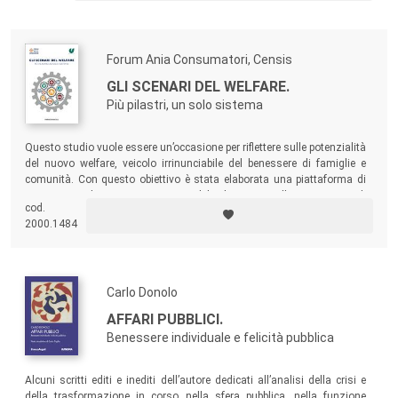
moderne città e la loro cultura.
Forum Ania Consumatori, Censis
GLI SCENARI DEL WELFARE.
Più pilastri, un solo sistema
Questo studio vuole essere un’occasione per riflettere sulle potenzialità
del nuovo welfare, veicolo irrinunciabile del benessere di famiglie e
comunità. Con questo obiettivo è stata elaborata una piattaforma di
proposte condivise, concrete e attuabili, che mirano alla promozione di
cod.
trasparenza, equità ed efficienza del sistema di welfare italiano.
2000.1484
Carlo Donolo
AFFARI PUBBLICI.
Benessere individuale e felicità pubblica
Alcuni scritti editi e inediti dell’autore dedicati all’analisi della crisi e
della trasformazione in corso nella sfera pubblica, nella funzione