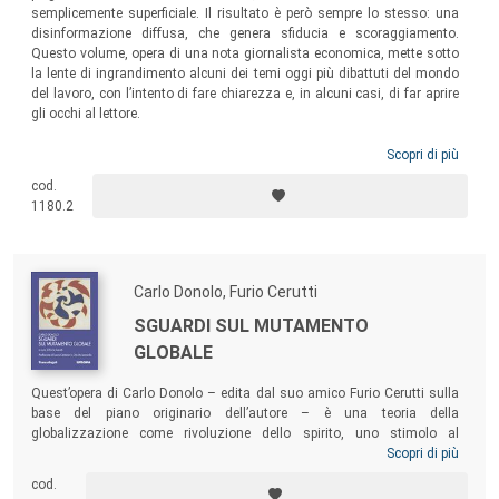
semplicemente superficiale. Il risultato è però sempre lo stesso: una
disinformazione diffusa, che genera sfiducia e scoraggiamento.
Questo volume, opera di una nota giornalista economica, mette sotto
la lente di ingrandimento alcuni dei temi oggi più dibattuti del mondo
del lavoro, con l’intento di fare chiarezza e, in alcuni casi, di far aprire
gli occhi al lettore.
Scopri di più
cod.
1180.2
Carlo Donolo, Furio Cerutti
SGUARDI SUL MUTAMENTO
GLOBALE
Quest’opera di Carlo Donolo – edita dal suo amico Furio Cerutti sulla
base del piano originario dell’autore – è una teoria della
globalizzazione come rivoluzione dello spirito, uno stimolo al
ripensamento della posizione dell’essere umano nel mondo dopo che
Scopri di più
questo si è allargato a dismisura e si è rovesciato il rapporto fra ciò
cod.
che è globale e ciò che è locale. La riflessione approfondita,