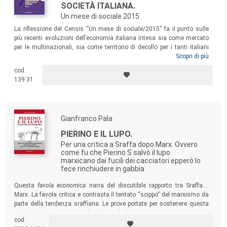
SOCIETÀ ITALIANA.
Un mese di sociale 2015
La riflessione del Censis “Un mese di sociale/2015”
fa il punto sulle
più recenti evoluzioni dell’economia italiana intesa sia come mercato
per le multinazionali, sia come territorio di decollo per i tanti italiani
che, orgogliosi delle loro specificità, vanno in giro per il mondo a fare
Scopri di più
impresa. In questa nuova economia apolide si rischia però di lasciare
cod.
scoperta una porzione di sociale non presidiato e di far prevalere uno
139.31
statalismo autoreferenziale.
Gianfranco Pala
PIERINO E IL LUPO.
Per una critica a Sraffa dopo Marx. Ovvero
come fu che Pierino S salvò il lupo
marxicano dai fucili dei cacciatori epperò lo
fece rinchiudere in gabbia
Questa
favola economica
narra del discutibile rapporto tra Sraffa e
Marx. La favola critica e contrasta il tentato “scippo” del marxismo da
parte della tendenza sraffiana. Le prove portate per sostenere questa
critica sono numerose, e chiedono solo di essere smentite. A maggior
cod.
ragione è implicitamente respinta l’emarginazione del marxismo