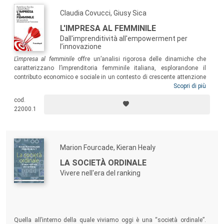
Claudia Covucci, Giusy Sica
L'IMPRESA AL FEMMINILE
Dall'imprenditività all'empowerment per
l’innovazione
L’impresa al femminile
offre un’analisi rigorosa delle dinamiche che
caratterizzano l’imprenditoria femminile italiana, esplorandone il
contributo economico e sociale in un contesto di crescente attenzione
globale verso la parità di genere. Le autrici esaminano il tema con uno
Scopri di più
sguardo approfondito, ma anche multidimensionale, che unisce teorie
cod.
economiche, analisi delle politiche europee di supporto e storie di
22000.1
successo concrete, fornendo un quadro esaustivo e stimolante per
studiosi, politici e imprenditori.
Marion Fourcade, Kieran Healy
LA SOCIETÀ ORDINALE
Vivere nell'era del ranking
Quella all’interno della quale viviamo oggi è una “società ordinale”.