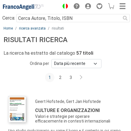
Menu
Cerca:
Main content
Home
ricerca avanzata
risultati
RISULTATI RICERCA
La ricerca ha estratto dal catalogo
57 titoli
Ordina per
1
2
3
Geert Hofstede, Gert Jan Hofstede
CULTURE E ORGANIZZAZIONI
Valori e strategie per operare
efficacemente in contesti internazionali
Uno studio rivoluzionario su come il luogo e il contesto in cui siamo