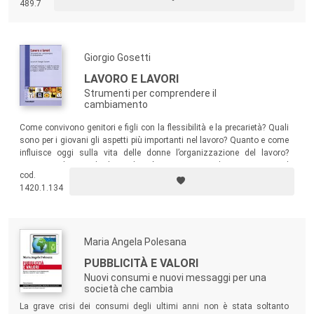
489.7
multidimensionale e pluridisciplinare di Donolo contribuisce a una
penetrazione originale degli snodi e degli enigmi della globalizzazione.
Giorgio Gosetti
LAVORO E LAVORI
Strumenti per comprendere il
cambiamento
Come convivono genitori e figli con la flessibilità e la precarietà? Quali
sono per i giovani gli aspetti più importanti nel lavoro? Quanto e come
influisce oggi sulla vita delle donne l’organizzazione del lavoro?
Attraverso le voci di alcuni dei più importanti studiosi in materia, il
cod.
volume chiarisce le più significative dimensioni che caratterizzano
1420.1.134
oggi il lavoro.
Maria Angela Polesana
PUBBLICITÀ E VALORI
Nuovi consumi e nuovi messaggi per una
società che cambia
La grave crisi dei consumi degli ultimi anni non è stata soltanto