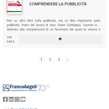
COMPRENDERE LA PUBBLICITÀ
Non un altro libro sulla pubblicità, ma un libro importante sulla
pubblicità, frutto del lavoro di anni (
Vanni Codeluppi
). L’autore si è
dedicato alla comprensione di un fenomeno del quale lui stesso è
stato protagonista come professionista e come docente.
cod.
640.6
1
2
3
Footer