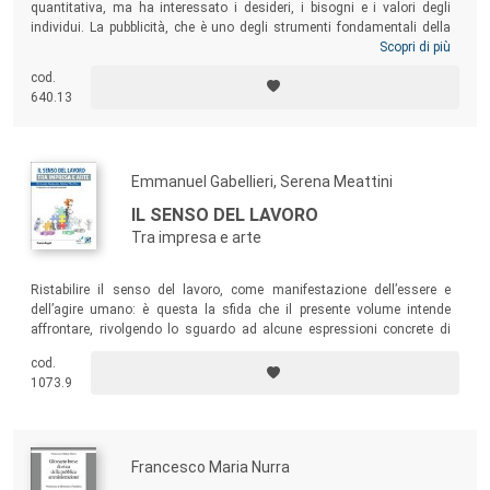
quantitativa, ma ha interessato i desideri, i bisogni e i valori degli
individui. La pubblicità, che è uno degli strumenti fondamentali della
comunicazione d’impresa, ha dimostrato di veicolare in maniera
Scopri di più
efficace il nuovo sistema di valori? È una pubblicità sintonizzata con lo
cod.
spirito del tempo o le sue narrazioni appartengono a un passato
640.13
lontano dal presente e dal sentire che lo abita?
Emmanuel Gabellieri, Serena Meattini
IL SENSO DEL LAVORO
Tra impresa e arte
Ristabilire il senso del lavoro, come manifestazione dell’essere e
dell’agire umano: è questa la sfida che il presente volume intende
affrontare, rivolgendo lo sguardo ad alcune espressioni concrete di
imprenditorialità e a quel terreno comune che può nascere dal dialogo
cod.
con l’arte, in nome di una riscoperta della profonda aspirazione alla
1073.9
creazione, ancora prima e ancor di più, della semplice produzione.
Francesco Maria Nurra