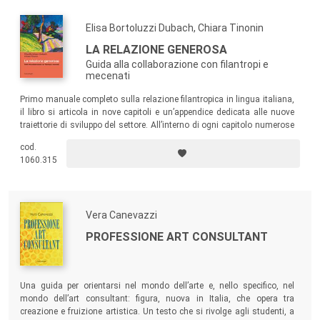
la propria struttura.
Elisa Bortoluzzi Dubach, Chiara Tinonin
LA RELAZIONE GENEROSA
Guida alla collaborazione con filantropi e
mecenati
Primo manuale completo sulla relazione filantropica in lingua italiana,
il libro si articola in nove capitoli e un’appendice dedicata alle nuove
traiettorie di sviluppo del settore. All’interno di ogni capitolo numerose
checklist perfezionano l’acquisizione dei contenuti, rendendo
cod.
immediata per il lettore l’applicazione dei diversi criteri metodologici
1060.315
nella gestione operativa di una relazione con un mecenate.
Vera Canevazzi
PROFESSIONE ART CONSULTANT
Una guida per orientarsi nel mondo dell’arte e, nello specifico, nel
mondo dell’art consultant: figura, nuova in Italia, che opera tra
creazione e fruizione artistica. Un testo che si rivolge agli studenti, a