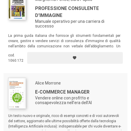
PROFESSIONE CONSULENTE
D'IMMAGINE
Manuale operativo per una carriera di
successo
La prima guida italiana che fornisce gli strumenti fondamentali per
creare, gestire e vendere servizi di consulenza d’immagine di qualità
nell’ambito della comunicazione non verbale dell’abbigliamento. Un
libro per gli studenti dei corsi di consulenza d’immagine e/o personal
cod.
shopping, per personal trainer, life coach, addetti alle vendite di
1060.172
abbigliamento, tecnici di moda e di stile interessati ad affinare le
proprie conoscenze nel settore.
Alice Morrone
E-COMMERCE MANAGER
Vendere online con profitto e
consapevolezza nell’era dell’AI
Un testo nuovo e originale, ricco di esempi concreti e di voci autorevoli
del settore, aggiornato alle ultime possibilità offerte dalla tecnologia
(Intelligenza Artificiale inclusa): indispensabile per chi vuole diventare e-