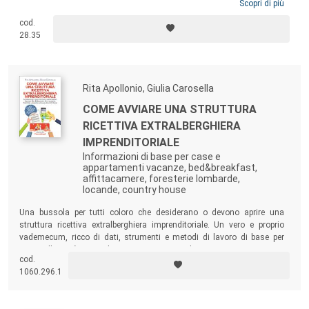
intorno alle necessità dei partecipanti. Il volume esamina le sue
Scopri di più
conoscenze, le sue skill, gli ambiti in cui può lavorare, gli strumenti che
cod.
può utilizzare. Se volete comprendere il prossimo futuro, guardate al
28.35
gioco e alla figura del game designer, e a come stanno già vincendo la
sfida con intere generazioni.
Rita Apollonio, Giulia Carosella
COME AVVIARE UNA STRUTTURA
RICETTIVA EXTRALBERGHIERA
IMPRENDITORIALE
Informazioni di base per case e
appartamenti vacanze, bed&breakfast,
affittacamere, foresterie lombarde,
locande, country house
Una bussola per tutti coloro che desiderano o devono aprire una
struttura ricettiva extralberghiera imprenditoriale. Un vero e proprio
vademecum, ricco di dati, strumenti e metodi di lavoro di base per
avviare l’attività e gestirla con una consapevolezza maggiore.
cod.
1060.296.1