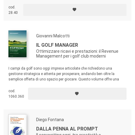
commerce manager. “Alice Morrone offre gli strumenti per interpretare al
meglio la figura chiave dell’e-commerce manager” (Davide Casaleggio,
cod.
CEO Casaleggio e Associati).
28.40
Giovanni Malcotti
IL GOLF MANAGER
Ottimizzare ricavi e prestazioni: il Revenue
Management per i golf club moderni
I campi da golf sono oggi imprese articolate che richiedono una
gestione strategica e attenta per prosperare, andando ben oltre la
semplice offerta di uno spazio per giocare. Questo volume offre una
guida completa pensata per fornire agli operatori del settore golfistico gli
strumenti e le conoscenze necessarie per navigare nel complesso
cod.
panorama gestionale moderno.
1060.360
Diego Fontana
DALLA PENNA AL PROMPT