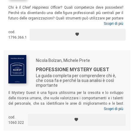
Chi è il
Chief Happiness Officer
? Quali competenze deve possedere?
Perché sta diventando una delle figure professionali più centrali per il
futuro delle organizzazioni? Quali strumenti può utilizzare per portare
la scienza della felicità al lavoro? Questa nuova edizione del libro è
Scopri di più
aggiornata per dare visibilità ai progetti conclusi sul campo e proporre
cod.
una riflessione sempre “up to date” sulla diffusione e l’adozione della
1796.366.1
cultura positiva nel mondo del lavoro.
Nicola Bolzan, Michele Prete
PROFESSIONE MYSTERY GUEST
La guida completa per comprendere chi è,
che cosa fa e perché la sua analisi è così
importante
Il Mystery Guest è una figura utilissima per la crescita e lo sviluppo
delle risorse umane, che vuole valorizzare i comportamenti e i talenti
del personale, che sa identificare le aree di miglioramento e le best
practice, che genera consapevolezza aiutando a comprendere
Scopri di più
l’esperienza dell’ospite. Il volume propone una visione chiara degli
cod.
aspetti che caratterizzano questa figura professionale, fornendo un
1060.322
vero e proprio
vademecum
a chi intende avvicinare con maggiore
consapevolezza questo lavoro, ma anche a chi intende servirsene per