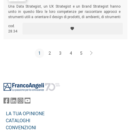
Una Data Strategist, un UX Strategist e un Brand Strategist hanno
unito in questo libro le loro competenze per raccontare approcci e
strumenti utili a orientare il design di prodotti, di ambienti, di strumenti
e piattaforme digitali.
cod.
28.34
1
2
3
4
5
Footer
LA TUA OPINIONE
CATALOGHI
CONVENZIONI