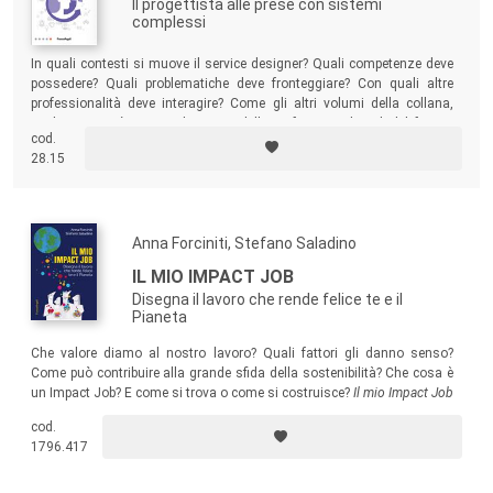
Il progettista alle prese con sistemi
complessi
In quali contesti si muove il service designer? Quali competenze deve
possedere? Quali problematiche deve fronteggiare? Con quali altre
professionalità deve interagire? Come gli altri volumi della collana,
anche questo è una guida a una delle professioni digitali del futuro,
cod.
raccontata da una delle più affermate protagoniste.
28.15
Anna Forciniti, Stefano Saladino
IL MIO IMPACT JOB
Disegna il lavoro che rende felice te e il
Pianeta
Che valore diamo al nostro lavoro? Quali fattori gli danno senso?
Come può contribuire alla grande sfida della sostenibilità? Che cosa è
un Impact Job?
E come si trova o come si costruisce?
Il mio Impact Job
è un manuale che invita a una lettura attiva: propone riflessioni,
cod.
esercizi, suggerimenti e azioni, che porteranno lettrici e lettori a
1796.417
costruire in 4 step il proprio Impact Job per fare la differenza nel
mondo.