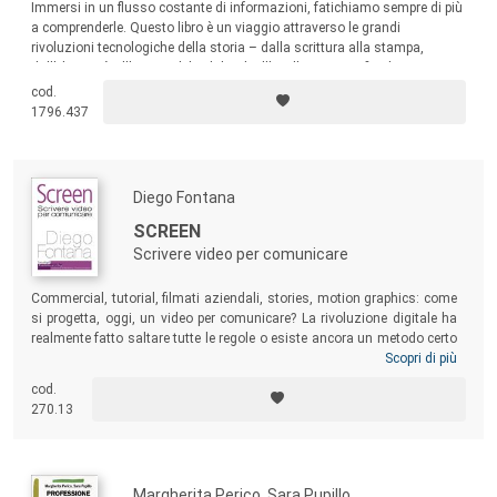
Immersi in un flusso costante di informazioni, fatichiamo sempre di più
a comprenderle. Questo libro è un viaggio attraverso le grandi
rivoluzioni tecnologiche della storia – dalla scrittura alla stampa,
dall’elettricità all’automobile, dal web all’intelligenza artificiale – per
aiutarci a capire come ogni svolta epocale abbia ampliato le possibilità,
cod.
ma anche prodotto nuove forme di dipendenza, disuguaglianza e
1796.437
fragilità.
Diego Fontana
SCREEN
Scrivere video per comunicare
Commercial, tutorial, filmati aziendali, stories, motion graphics: come
si progetta, oggi, un video per comunicare? La rivoluzione digitale ha
realmente fatto saltare tutte le regole o esiste ancora un metodo certo
per indirizzare il pensiero creativo?
Screen
è pensato tanto per il
Scopri di più
professionista che intenda approfondire la conoscenza dei principi
cod.
creativi, quanto per coloro che si trovino alle prese con i primi incarichi
270.13
e siano alla ricerca di un manuale completo grazie a cui comprendere
l’intero percorso di gestazione di un video.
Margherita Perico, Sara Pupillo