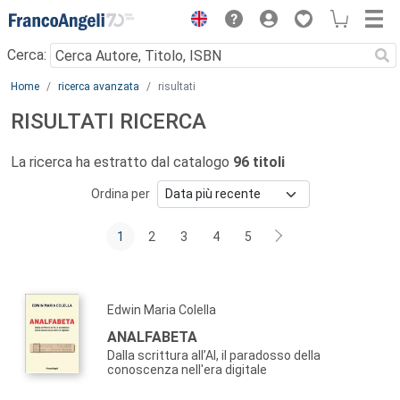
Menu
Cerca:
Main content
Home
ricerca avanzata
risultati
RISULTATI RICERCA
La ricerca ha estratto dal catalogo
96 titoli
Ordina per
1
2
3
4
5
Edwin Maria Colella
ANALFABETA
Dalla scrittura all’AI, il paradosso della
conoscenza nell'era digitale