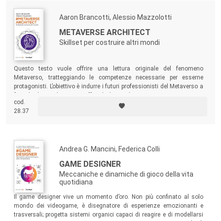
Aaron Brancotti, Alessio Mazzolotti
METAVERSE ARCHITECT
Skillset per costruire altri mondi
Questo testo vuole offrire una lettura originale del fenomeno
Metaverso, tratteggiando le competenze necessarie per esserne
protagonisti. L’obiettivo è indurre i futuri professionisti del Metaverso a
farsi le domande giuste, offrendo loro utili spunti in una prospettiva
cod.
contech
, nella quale gli elementi più squisitamente tecnici e tecnologici
28.37
siano chiamati a un dialogo con la componente soft del contenuto e
dell’usabilità.
Andrea G. Mancini, Federica Colli
GAME DESIGNER
Meccaniche e dinamiche di gioco della vita
quotidiana
Il game designer vive un momento d’oro. Non più confinato al solo
mondo dei videogame, è disegnatore di esperienze emozionanti e
trasversali; progetta sistemi organici capaci di reagire e di modellarsi