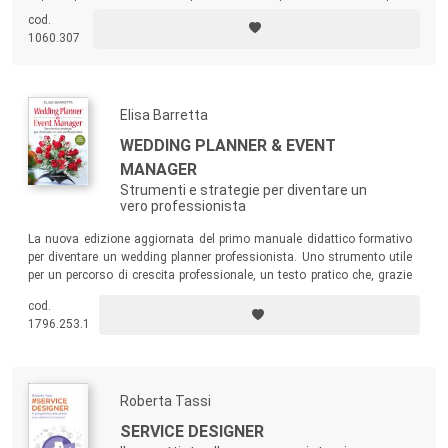
coloro che stanno costruendo un percorso lavorativo, ma anche a
cod.
professionisti affermati nel mercato dell’arte, a collezionisti, o
1060.307
semplicemente ad appassionati.
Elisa Barretta
WEDDING PLANNER & EVENT
MANAGER
Strumenti e strategie per diventare un
vero professionista
La nuova edizione aggiornata del primo manuale didattico formativo
per diventare un wedding planner professionista. Uno strumento utile
per un percorso di crescita professionale, un testo pratico che, grazie
alla semplicità con cui affronta i vari temi, consente di raggiungere con
cod.
facilità i propri obiettivi.
1796.253.1
Roberta Tassi
SERVICE DESIGNER