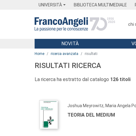
Menu
Main content
Footer
Menu
UNIVERSITÀ
BIBLIOTECA MULTIMEDIALE
chi
NOVITÀ
V
Main content
Home
ricerca avanzata
risultati
RISULTATI RICERCA
La ricerca ha estratto dal catalogo
126 titoli
Joshua Meyrowitz, Maria Angela P
TEORIA DEL MEDIUM