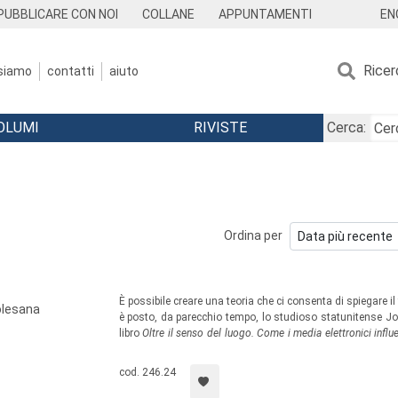
EN
PUBBLICARE CON NOI
COLLANE
APPUNTAMENTI
Ricer
 siamo
contatti
aiuto
OLUMI
RIVISTE
Cerca:
Ordina per
È possibile creare una teoria che ci consenta di spiegare il
olesana
è posto, da parecchio tempo, lo studioso statunitense Jo
libro
Oltre il senso del luogo. Come i media elettronici inf
sua riflessione ha attraversato diverse fasi, arrivando 
volume ce ne restituisce, per la prima volta in Italia, la ver
cod. 246.24