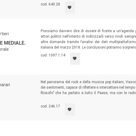
cod. 640.28
Possiamo davvero dire di essere di fronte a un’agenda pub
tieri
attori politici nell’intento di indirizzarli verso rivoli se
altre domande tramite l’analisi dei dati multipiattaform
E MEDIALE.
italiana del marzo 2018. Le conclusioni potranno sorprend
orale
cod. 1097.1.14
Nel panorama del rock e della musica pop italiani, Vas
arari
dei sentimenti, capace di riflettere e intercettare nel tempo g
filosofo” che ha parlato a tutto il Paese, ma con le radi
italiana. I testi raccolti in questo volume lo fanno capire
cod. 246.17