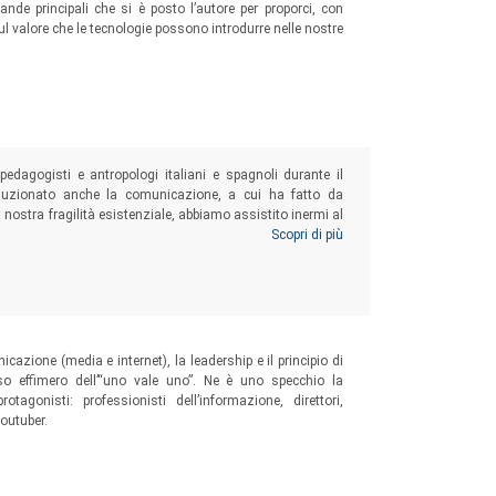
nde principali che si è posto l’autore per proporci, con
l valore che le tecnologie possono introdurre nelle nostre
pedagogisti e antropologi italiani e spagnoli durante il
luzionato anche la comunicazione, a cui ha fatto da
la nostra fragilità esistenziale, abbiamo assistito inermi al
i balconi delle case, hanno rischiarato le tenebre e tante
Scopri di più
cazione (media e internet), la leadership e il principio di
sso effimero dell’“uno vale uno”. Ne è uno specchio la
tagonisti: professionisti dell’informazione, direttori,
youtuber.