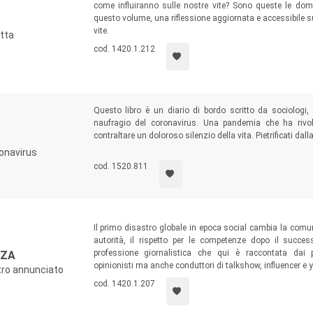
come influiranno sulle nostre vite? Sono queste le doma
questo volume, una riflessione aggiornata e accessibile su
vite.
etta
cod. 1420.1.212
Questo libro è un diario di bordo scritto da sociologi, 
naufragio del coronavirus. Una pandemia che ha rivo
contraltare un doloroso silenzio della vita. Pietrificati dal
tragico corso degli eventi. Ma milioni di piccole luci, da
onavirus
impavide voci
hanno combattuto il mutismo della morte.
cod. 1520.811
Il primo disastro globale in epoca social cambia la comuni
autorità, il rispetto per le competenze dopo il succe
professione giornalistica che qui è raccontata dai pro
NZA
opinionisti ma anche conduttori di talkshow, influencer e 
tro annunciato
cod. 1420.1.207