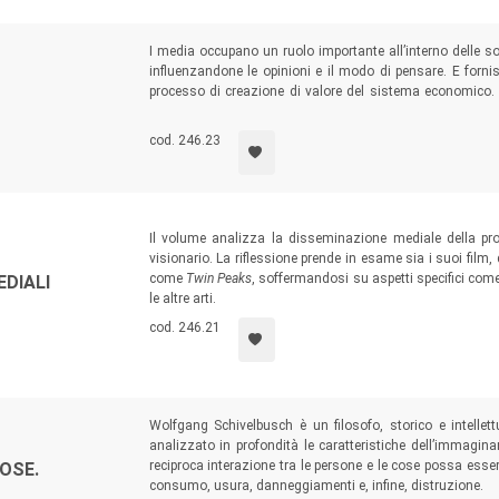
I media occupano un ruolo importante all’interno delle 
influenzandone le opinioni e il modo di pensare. E for
processo di creazione di valore del sistema economico. 
tuttavia degli strumenti di sintesi che, come questo diz
veloce cambiamento.
cod. 246.23
Il volume analizza la disseminazione mediale della pro
visionario. La riflessione prende in esame sia i suoi film,
come
Twin Peaks
, soffermandosi su aspetti specifici come l
EDIALI
le altre arti.
cod. 246.21
Wolfgang Schivelbusch è un filosofo, storico e intellett
analizzato in profondità le caratteristiche dell’immagi
reciproca interazione tra le persone e le cose possa ess
OSE.
consumo, usura, danneggiamenti e, infine, distruzione.