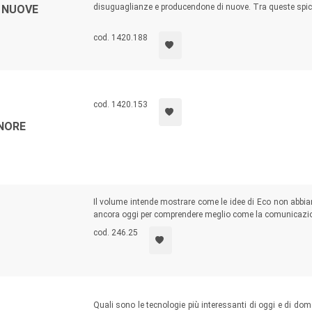
disuguaglianze e producendone di nuove. Tra queste spic
 NUOVE
integrante
di un sistema globale delle disuguaglianze sociali
cod. 1420.188
cod. 1420.153
GNORE
Il volume intende mostrare come le idee di Eco non abbiano 
ancora oggi per comprendere meglio come la comunicazio
cod. 246.25
Quali sono le tecnologie più interessanti di oggi e di dom