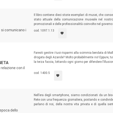
Il libro contiene dieci storie esemplari di musei, che cons
stato attuale della comunicazione museale nel nostro 
promozionali e delle professionalità coinvolte nel govern
e si comunicano i
cod. 1097.1.13
Faresti gestire i tuoi risparmi alla scimmia bendata di Malki
drogata degli Azande? Molto probabilmente no! Eppure, t
la terza faccia, lottando ogni giorno per difendere l’illusi
NETA
Scritto con uno stile accessibile e divulgativo, il volume v
relazione con il
esercizi, per imparare… a sbagliare meglio!
cod. 1400.5
Nell’era degli smartphone, siamo condizionati da un bisog
Rete con una frequenza giornaliera, postando e condivide
parlano di noi, della nostra vita privata e di quella se
facciamo? Il libro indaga le complesse motivazioni psicolog
epoca dello