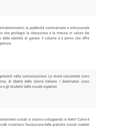
ventati così popolari.
 intrattenimento, la pubblicità commerciale e istituzionale
o che privilegia la rilevazione e la messa in valore dei
 delle identità di genere. Il volume è il primo che offre
pertura.
pi presenti nella comunicazione. Le storie raccontate sono
mia, di libertà delle donne italiane. I destinatari sono
 e gli studenti delle scuole superiori.
ortamenti sociali si stanno sviluppando in Rete? Come è
colti mostrano l’evoluzione delle pratiche sociali mediali