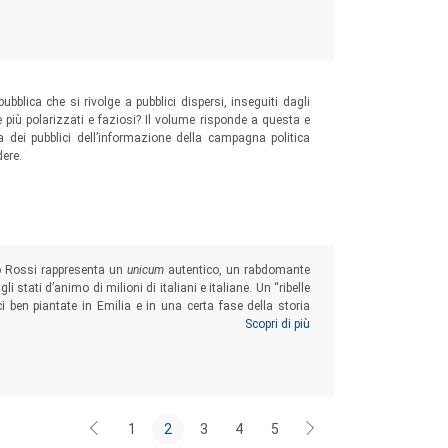
blica che si rivolge a pubblici dispersi, inseguiti dagli
mpre più polarizzati e faziosi? Il volume risponde a questa e
a dei pubblici dell’informazione della campagna politica
ere.
co Rossi rappresenta un
unicum
autentico, un rabdomante
li stati d’animo di milioni di italiani e italiane. Un “ribelle
ci ben piantate in Emilia e in una certa fase della storia
 con un acume e una profondità più uniche che rare.
Scopri di più
1
2
3
4
5