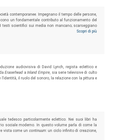
società contemporanee. Impegnano il tempo delle persone,
niscono un fondamentale contributo al funzionamento del
I testi scientifici sui media non mancano; scarseggiano
ionario, possano orientare in una realtà articolata e in
Scopri di più
duzione audiovisiva di David Lynch, regista eclettico e
 da
Eraserhead
a
Inland Empire
, sia serie televisive di culto
’identità, il ruolo del sonoro, la relazione con la pittura e
uale tedesco particolarmente eclettico. Nei suoi libri ha
nario sociale moderno. In questo volume parla di come la
ere vista come un
continuum
: un ciclo infinito di creazione,