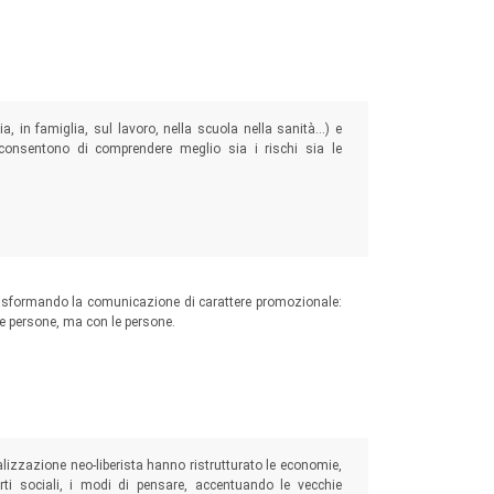
pia, in famiglia, sul lavoro, nella scuola nella sanità…) e
 consentono di comprendere meglio sia i rischi sia le
 trasformando la comunicazione di carattere promozionale:
lle persone, ma con le persone.
lizzazione neo-liberista hanno ristrutturato le economie,
orti sociali, i modi di pensare, accentuando le vecchie