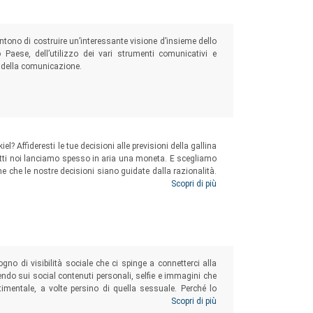
entono di costruire un’interessante visione d’insieme dello
Paese, dell’utilizzo dei vari strumenti comunicativi e
o della comunicazione.
el? Affideresti le tue decisioni alle previsioni della gallina
utti noi lanciamo spesso in aria una moneta. E scegliamo
one che le nostre decisioni siano guidate dalla razionalità.
uole stimolare il lettore attraverso giochi, provocazioni ed
Scopri di più
no di visibilità sociale che ci spinge a connetterci alla
ndo sui social contenuti personali, selfie e immagini che
ntimentale, a volte persino di quella sessuale. Perché lo
iche di questi nuovi bisogni di visibilità sociale e svela i
Scopri di più