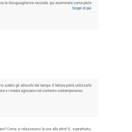
ca la disuguaglianza razziale, qui esaminata come parte
 preesistente alle idee e alle politiche neo-liberiste.
Scopri di più
subito gli attacchi del tempo. Il lettore potrà utilizzarle
ne e i media agiscano nel contesto contemporaneo.
ani? Come si relazionano le une alle altre? E, soprattutto,