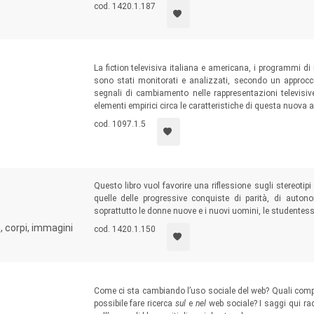
molteplici significati che si celano dietro comportamenti di
cod. 1420.1.187
La fiction televisiva italiana e americana, i programmi di
sono stati monitorati e analizzati, secondo un approcci
segnali di cambiamento nelle rappresentazioni televisive
elementi empirici circa le caratteristiche di questa nuova a
cod. 1097.1.5
Questo libro vuol favorire una riflessione sugli stereoti
quelle delle progressive conquiste di parità, di autono
soprattutto le donne nuove e i nuovi uomini, le studentesse
e, corpi, immagini
cod. 1420.1.150
Come ci sta cambiando l’uso sociale del web? Quali comp
possibile fare ricerca
sul
e
nel
web sociale? I saggi qui rac