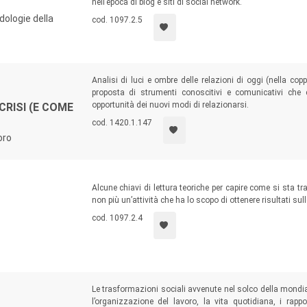
nell’epoca di blog e siti di social network.
ologie della
cod. 1097.2.5
Analisi di luci e ombre delle relazioni di oggi (nella cop
proposta di strumenti conoscitivi e comunicativi che
opportunità dei nuovi modi di relazionarsi.
CRISI (E COME
cod. 1420.1.147
oro
Alcune chiavi di lettura teoriche per capire come si sta
non più un’attività che ha lo scopo di ottenere risultati su
cod. 1097.2.4
Le trasformazioni sociali avvenute nel solco della mondia
l’organizzazione del lavoro, la vita quotidiana, i rapp