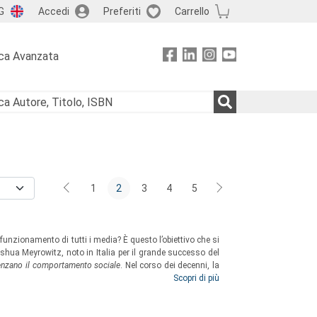
G
Accedi
Preferiti
Carrello
ca Avanzata
1
2
3
4
5
 funzionamento di tutti i media? È questo l’obiettivo che si
shua Meyrowitz, noto in Italia per il grande successo del
luenzano il comportamento sociale
. Nel corso dei decenni, la
a definire una vera e propria
teoria del medium
Scopri di più
. Questo
sione più recente.