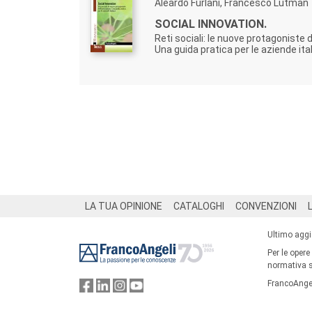
Aleardo Furlani, Francesco Lutman
SOCIAL INNOVATION.
Reti sociali: le nuove protagoniste 
Una guida pratica per le aziende ita
Footer
LA TUA OPINIONE
CATALOGHI
CONVENZIONI
Ultimo agg
Per le opere
normativa su
FrancoAngel