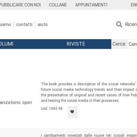
EN
PUBBLICARE CON NOI
COLLANE
APPUNTAMENTI
Ricer
 siamo
contatti
aiuto
OLUMI
RIVISTE
Cerca:
The book provides a description of the social networks’
future social media technology trends and their impact
the presentation of original and recent cases of how Pub
and testing the social media in their processes.
ganizations: open
cod. 1065.96
I cambiamenti innestati dalle nuove reti sociali impo