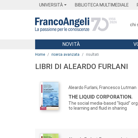
Menu
Main content
Footer
Menu
UNIVERSITÀ
BIBLIOTECA MULTIMEDIALE
chi
NOVITÀ
V
Main content
Home
ricerca avanzata
risultati
LIBRI DI ALEARDO FURLANI
Aleardo Furlani, Francesco Lutman
THE LIQUID CORPORATION.
The social media-based "liquid" or
to learning and fluid in sharing