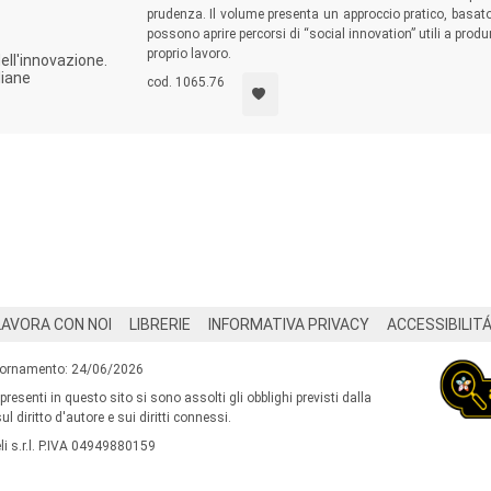
prudenza. Il volume presenta un approccio pratico, basato
possono aprire percorsi di “social innovation” utili a produ
proprio lavoro.
dell'innovazione.
liane
cod. 1065.76
LAVORA CON NOI
LIBRERIE
INFORMATIVA PRIVACY
ACCESSIBILIT
iornamento: 24/06/2026
 presenti in questo sito si sono assolti gli obblighi previsti dalla
l diritto d'autore e sui diritti connessi.
i s.r.l. P.IVA 04949880159