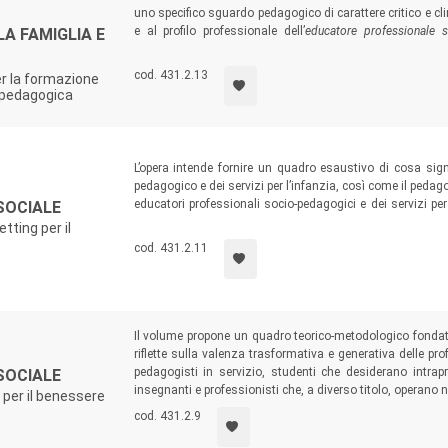
uno specifico sguardo pedagogico di carattere critico e cli
e al profilo professionale dell’
educatore professionale
A FAMIGLIA E
educatori professionali socio-pedagogici, pedagogisti e f
servizi per l’infanzia, insegnanti e dirigenti, studenti, no
cod. 431.2.13
er la formazione
contesti educativi per il sociale.
a pedagogica
L’opera intende fornire un quadro esaustivo di cosa sign
pedagogico e dei servizi per l’infanzia, così come il pedag
educatori professionali socio-pedagogici e dei servizi per 
 SOCIALE
servizi, insegnanti e professionisti che, a diverso titolo,
etting per il
nei servizi culturali e lavorativi, psicologici e della mediazi
cod. 431.2.11
Il volume propone un quadro teorico-metodologico fondativ
riflette sulla valenza trasformativa e generativa delle pro
pedagogisti in servizio, studenti che desiderano intrapr
 SOCIALE
insegnanti e professionisti che, a diverso titolo, operano ne
 per il benessere
cod. 431.2.9