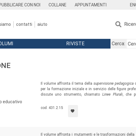
EN
PUBBLICARE CON NOI
COLLANE
APPUNTAMENTI
Ricer
 siamo
contatti
aiuto
OLUMI
RIVISTE
Cerca:
ONE
Il volume affronta il tema della
supervisione pedagogica
per la formazione iniziale e in servizio delle figure pro
discute uno strumento, chiamato
Linee Plurali
, che p
supervisione pedagogica lungo le direttrici della contraddiz
ro educativo
critica, gruppale e attiva delle scritture e delle narrazioni p
cod. 431.2.15
Il volume affronta i mutamenti e le trasformazioni della