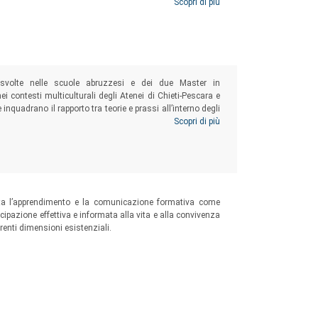
 operano nei contesti educativi per il sociale, dunque anche
Scopri di più
one rivolti a persone di differenti età e condizioni di vita.
 svolte nelle scuole abruzzesi e dei due Master in
i contesti multiculturali degli Atenei di Chieti-Pescara e
he inquadrano il rapporto tra teorie e prassi all’interno degli
struire alcuni aspetti di un dibattito pedagogico che ha
Scopri di più
netaria.
nta l’apprendimento e la comunicazione formativa come
ipazione effettiva e informata alla vita e alla convivenza
ferenti dimensioni esistenziali.