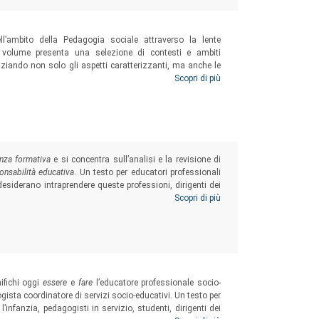
ll’ambito della Pedagogia sociale attraverso la lente
 il volume presenta una selezione di contesti e ambiti
enziando non solo gli aspetti caratterizzanti, ma anche le
 un uso manualistico (Scienze dell’Educazione, Scienze
Scopri di più
 risulta utile anche a professionisti dei Servizi sociali
catori e coordinatori pedagogici, consulenti e supervisori di
enza formativa
e si concentra sull’analisi e la revisione di
nsabilità educativa
. Un testo per educatori professionali
desiderano intraprendere queste professioni, dirigenti dei
itolo, operano nei contesti educativi per il sociale, dunque
Scopri di più
 della mediazione fortemente contrassegnati dal fenomeno
ifichi oggi
essere
e
fare
l’educatore professionale socio-
ogista coordinatore di servizi socio-educativi. Un testo per
l’infanzia, pedagogisti in servizio, studenti, dirigenti dei