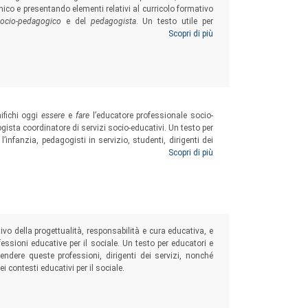
nico e presentando elementi relativi al curricolo formativo
 socio-pedagogico
e del
pedagogista
. Un testo utile per
igure di coordinamento, ma anche educatori del nido e dei
Scopri di più
nché professionisti che, a diverso titolo, operano in diversi
ifichi oggi
essere
e
fare
l’educatore professionale socio-
ogista coordinatore di servizi socio-educativi. Un testo per
l’infanzia, pedagogisti in servizio, studenti, dirigenti dei
 operano nei contesti educativi per il sociale, dunque anche
Scopri di più
one rivolti a persone di differenti età e condizioni di vita.
o della progettualità, responsabilità e cura educativa, e
fessioni educative per il sociale. Un testo per educatori e
endere queste professioni, dirigenti dei servizi, nonché
i contesti educativi per il sociale.