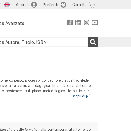
G
Accedi
Preferiti
Carrello
ca Avanzata
come contesto, processo, congegno e dispositivo elettivi
fessionali a valenza pedagogica. In particolare, elabora e
uò sostenere, sul piano metodologico, le pratiche di
ione, della temporalità plurale/differenziale e dell’analisi
Scopri di più
rofessionali.
famiglia
e delle
famiglie
nella contemporaneità, fornendo