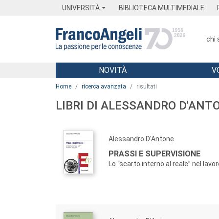
Menu
Main content
Footer
Menu
UNIVERSITÀ
BIBLIOTECA MULTIMEDIALE
chi
NOVITÀ
V
Main content
Home
ricerca avanzata
risultati
LIBRI DI ALESSANDRO D'ANT
Alessandro D'Antone
PRASSI E SUPERVISIONE
Lo “scarto interno al reale” nel lavo