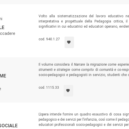
Volto alla sistematizzazione del lavoro educativo ne
hi
interpretativa e progettuale della Pedagogia critica,
significativi in cui educatrici ed educatori operano, evid
LE
aree di maggior latenza e problematicità. Indicato per
’accadere
pedagogiche, Scienze della formazione primaria), il testo
cod. 940.1.27
territoriali, psicologi, mediatori linguistico-culturali, edu
diverso orientamento.
Il volume considera il
Narrare la migrazione come esperi
strumenti e strategie
come
compito
di
comunità e co-respo
socio-pedagogici e pedagogisti in servizio, studenti che 
OME
servizi, nonché insegnanti e professionisti che, a diverso t
anche nei servizi culturali e lavorativi, psicologici e
cod. 1115.33
e
migratorio.
L’opera intende fornire un quadro esaustivo di cosa sign
pedagogico e dei servizi per l’infanzia, così come il pedag
educatori professionali socio-pedagogici e dei servizi per 
 SOCIALE