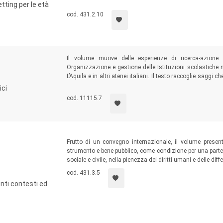
servizi, insegnanti e professionisti che, a diverso titolo,
etting per le età
nei servizi culturali e lavorativi, psicologici e della mediazi
cod. 431.2.10
Il volume muove delle esperienze di ricerca-azione
Organizzazione e gestione delle Istituzioni scolastiche ne
L’Aquila e in altri atenei italiani. Il testo raccoglie saggi c
scenari e dei contesti multiculturali, tentando di rico
ici
scommesso sulle idee di intercultura e di cittadinanza pla
cod. 11115.7
Frutto di un convegno internazionale, il volume prese
strumento e bene pubblico, come condizione per una partec
sociale e civile, nella pienezza dei diritti umani e delle dif
cod. 431.3.5
nti contesti ed