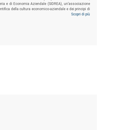
neria e di Economia Aziendale (SIDREA), un’associazione
tifica della cultura economico-aziendale e dei principi di
e aziende
non-profit
, alle amministrazioni pubbliche.
Scopri di più