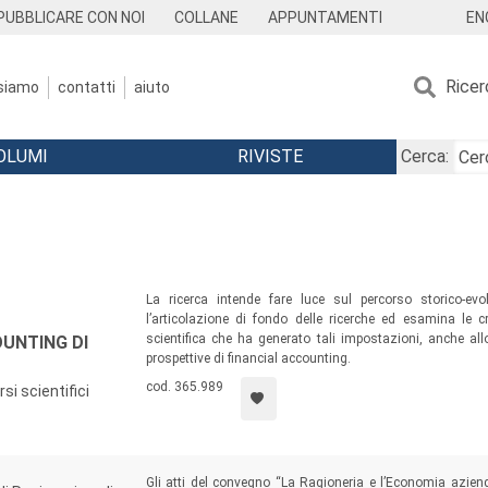
EN
PUBBLICARE CON NOI
COLLANE
APPUNTAMENTI
Ricer
 siamo
contatti
aiuto
OLUMI
RIVISTE
Cerca:
La ricerca intende fare luce sul percorso storico-evo
l’articolazione di fondo delle ricerche ed esamina le c
scientifica che ha generato tali impostazioni, anche all
OUNTING DI
prospettive di financial accounting.
cod. 365.989
i scientifici
Gli atti del convegno “La Ragioneria e l’Economia azien