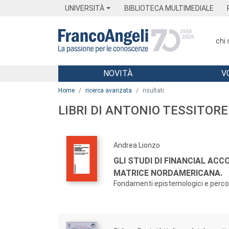
Menu
Main content
Footer
Menu
UNIVERSITÀ
BIBLIOTECA MULTIMEDIALE
chi
NOVITÀ
V
Main content
Home
ricerca avanzata
risultati
LIBRI DI ANTONIO TESSITORE
Andrea Lionzo
GLI STUDI DI FINANCIAL ACC
MATRICE NORDAMERICANA.
Fondamenti epistemologici e percors