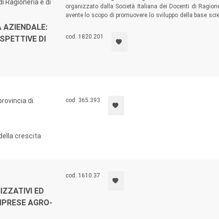
di Ragioneria e di
organizzato dalla Società Italiana dei Docenti di Ragio
avente lo scopo di promuovere lo sviluppo della base scien
buon governo delle aziende di ogni tipo, dalle imprese all
A AZIENDALE:
cod. 1820.201
SPETTIVE DI
provincia di
cod. 365.393
della crescita
cod. 1610.37
IZZATIVI ED
MPRESE AGRO-