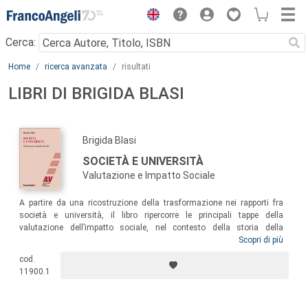
Menu
Cerca:
Main content
Home
ricerca avanzata
risultati
LIBRI DI BRIGIDA BLASI
Brigida Blasi
SOCIETÀ E UNIVERSITÀ
Valutazione e Impatto Sociale
A partire da una ricostruzione della trasformazione nei rapporti fra
società e università, il libro ripercorre le principali tappe della
valutazione dell’impatto sociale, nel contesto della storia della
valutazione dell’università e della ricerca in Italia. Nei Paesi
Scopri di più
industrializzati, la valutazione dell’impatto sociale viene introdotta
cod.
sempre più spesso per supportare i processi decisionali sui
11900.1
finanziamenti alle università, muovendo da un concetto di
trasferimento tecnologico verso un’accezione più ampia di scambio di
conoscenze tra università e attori extra-accademici e impatto sociale