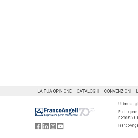
Footer
LA TUA OPINIONE
CATALOGHI
CONVENZIONI
Ultimo agg
Per le opere
normativa su
FrancoAngel