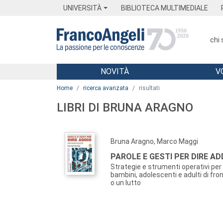
Menu
Main content
Footer
Menu
UNIVERSITÀ
BIBLIOTECA MULTIMEDIALE
chi
NOVITÀ
V
Main content
Home
ricerca avanzata
risultati
LIBRI DI BRUNA ARAGNO
Bruna Aragno, Marco Maggi
PAROLE E GESTI PER DIRE AD
Strategie e strumenti operativi pe
bambini, adolescenti e adulti di fro
o un lutto