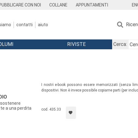
EN
PUBBLICARE CON NOI
COLLANE
APPUNTAMENTI
Ricer
 siamo
contatti
aiuto
OLUMI
RIVISTE
Cerca:
I nostri e-book possono essere memorizzati (senza limit
dispositivi. Non è invece possibile copiarne parti (per include
DIO
Un manuale pensato per operatori socio-sanitari, docenti, 
r sostenere
volontari, facilitatori di gruppi di auto-mutuo aiuto e d
nte a una perdita
cod. 435.33
all’interno di questo volume i materiali elaborati e util
conoscenze e strumenti che accompagnino singoli e gruppi
perdita.