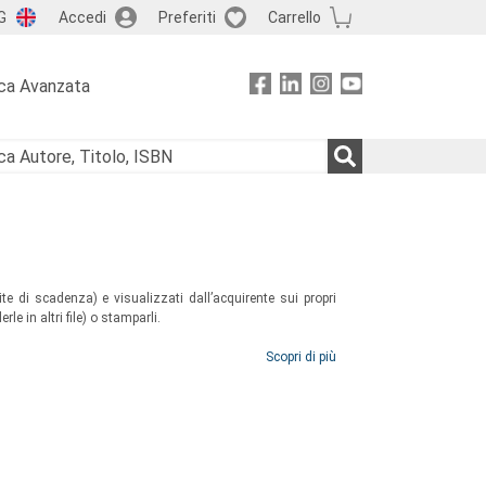
G
Accedi
Preferiti
Carrello
ca Avanzata
e di scadenza) e visualizzati dall’acquirente sui propri
rle in altri file) o stamparli.
formatori, counsellor, operatori della pastorale del lutto,
Scopri di più
i peer education. Gli autori hanno raccolto e organizzato
izzati durante la loro attività, con l’intento di offrire
 nel fronteggiare e gestire la dimensione luttuosa della