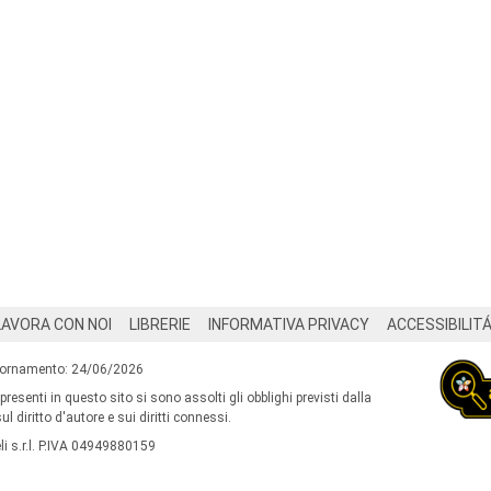
LAVORA CON NOI
LIBRERIE
INFORMATIVA PRIVACY
ACCESSIBILIT
iornamento: 24/06/2026
 presenti in questo sito si sono assolti gli obblighi previsti dalla
l diritto d'autore e sui diritti connessi.
i s.r.l. P.IVA 04949880159