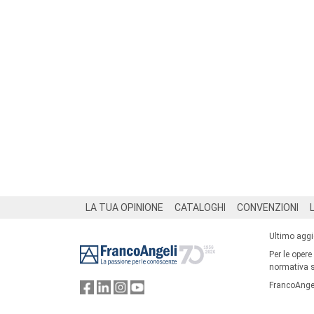
Footer
LA TUA OPINIONE
CATALOGHI
CONVENZIONI
Ultimo agg
Per le opere
normativa su
FrancoAngel