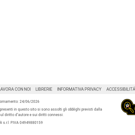
LAVORA CON NOI
LIBRERIE
INFORMATIVA PRIVACY
ACCESSIBILIT
iornamento: 24/06/2026
 presenti in questo sito si sono assolti gli obblighi previsti dalla
l diritto d'autore e sui diritti connessi.
i s.r.l. P.IVA 04949880159