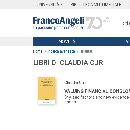
Menu
Main content
Footer
Menu
UNIVERSITÀ
BIBLIOTECA MULTIMEDIALE
chi
NOVITÀ
V
Main content
Home
ricerca avanzata
risultati
LIBRI DI CLAUDIA CURI
Claudia Curi
VALUING FINANCIAL CONGL
Stylised factors and new evidence 
crises