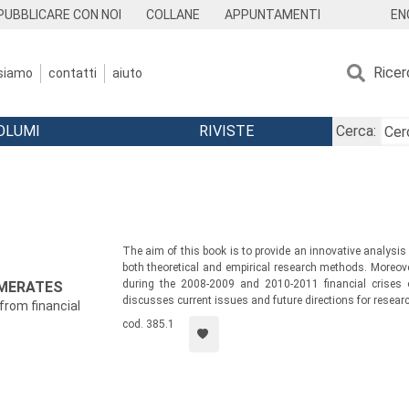
EN
PUBBLICARE CON NOI
COLLANE
APPUNTAMENTI
Ricer
 siamo
contatti
aiuto
OLUMI
RIVISTE
Cerca:
The aim of this book is to provide an innovative analys
both theoretical and empirical research methods. Moreover
during the 2008-2009 and 2010-2011 financial crises 
OMERATES
discusses current issues and future directions for researc
from financial
cod. 385.1