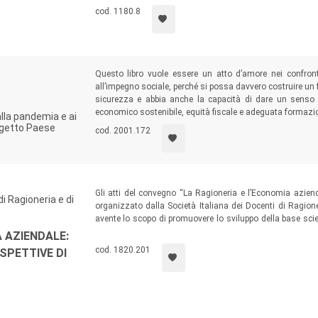
cod. 1180.8
Questo libro vuole essere un atto d’amore nei confron
all’impegno sociale, perché si possa davvero costruire un 
sicurezza e abbia anche la capacità di dare un senso 
economico sostenibile, equità fiscale e adeguata formazio
lla pandemia e ai
rogetto Paese
cod. 2001.172
Gli atti del convegno “La Ragioneria e l’Economia azien
di Ragioneria e di
organizzato dalla Società Italiana dei Docenti di Ragio
avente lo scopo di promuovere lo sviluppo della base scien
buon governo delle aziende di ogni tipo, dalle imprese all
A AZIENDALE:
cod. 1820.201
SPETTIVE DI