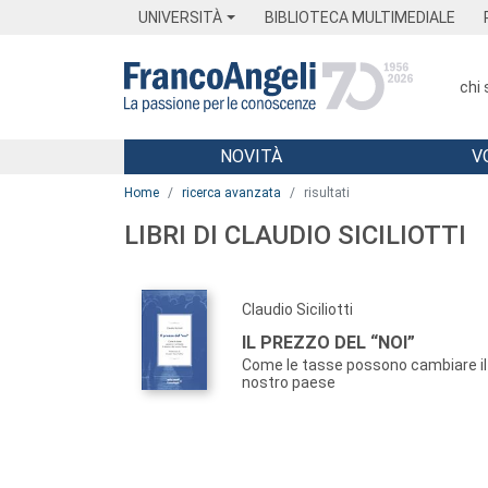
Menu
Main content
Footer
Menu
UNIVERSITÀ
BIBLIOTECA MULTIMEDIALE
chi
NOVITÀ
V
Main content
Home
ricerca avanzata
risultati
LIBRI DI CLAUDIO SICILIOTTI
Claudio Siciliotti
IL PREZZO DEL “NOI”
Come le tasse possono cambiare il 
nostro paese