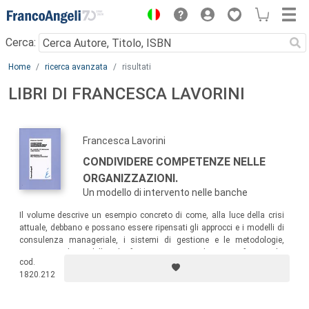
Menu
Cerca:
Main content
Home
ricerca avanzata
risultati
LIBRI DI FRANCESCA LAVORINI
Francesca Lavorini
CONDIVIDERE COMPETENZE NELLE
ORGANIZZAZIONI.
Un modello di intervento nelle banche
Il volume descrive un esempio concreto di come, alla luce della crisi
attuale, debbano e possano essere ripensati gli approcci e i modelli di
consulenza manageriale, i sistemi di gestione e le metodologie,
attraverso il modello di formazione e sviluppo professionale,
cod.
apprendimento e condivisione di competenze “tacite” adottato nelle
1820.212
Banche di Credito Cooperativo dell’Emilia-Romagna.