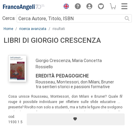
Menu
Cerca:
Main content
Home
ricerca avanzata
risultati
LIBRI DI GIORGIO CRESCENZA
Giorgio Crescenza, Maria Concetta
Rossiello
EREDITÀ PEDAGOGICHE
Rousseau, Montessori, don Milani, Bruner
tra sentieri storici e passioni formative
Cosa unisce Rousseau, Montessori, don Milani e Bruner? Quale
fil
rouge
è possibile individuare per riflettere sulle sfide educative del
presente? Rivolto non solo a studenti, ma a tutte le figure che svolgono
ruoli educativi e formativi, questo volume vuole porre in evidenza “la
cod.
mai sopita attualità di quattro grandi protagonisti della storia della
1930.1.5
pedagogia”.