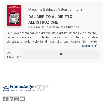
Massimo Baldacci, Antonino Titone
DAL MERITO AL DIRITTO
ALL’ISTRUZIONE
Per una Scuola della Costituzione
La nuova denominazione del Ministero dell’istruzione (“e del merito”)
lascia intravedere un intento programmatico, che si potrebbe
sintetizzare nella volontà di costruire una scuola del merito,
trasponendo in essa l’idea che l’applicazione del principio meritocratico
Scopri di più
garantisca un sistema efficiente. Questo volume intende esaminare le
cod.
aporie e le contraddizioni del concetto di merito e argomentare la
1420.1.247
priorità di una scuola fondata sul diritto universale all’istruzione.
Footer