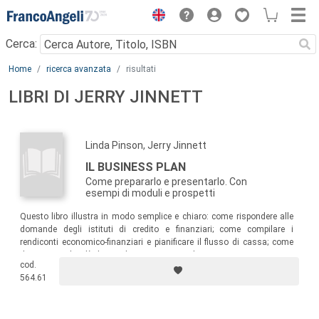
Menu
Cerca:
Main content
Home
ricerca avanzata
risultati
LIBRI DI JERRY JINNETT
Linda Pinson, Jerry Jinnett
IL BUSINESS PLAN
Come prepararlo e presentarlo. Con
esempi di moduli e prospetti
Questo libro illustra in modo semplice e chiaro: come rispondere alle
domande degli istituti di credito e finanziari; come compilare i
rendiconti economico-finanziari e pianificare il flusso di cassa; come
dimostrare che c'è domanda per i vostri prodotti e servizi e presentare
cod.
un piano di marketing; come utilizzare moduli, prospetti, esempi e
564.61
"trucchi del mestiere" per risultare più convincenti.