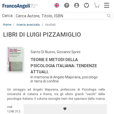
Menu
Cerca:
Main content
Home
ricerca avanzata
risultati
LIBRI DI LUIGI PIZZAMIGLIO
Santo Di Nuovo, Giovanni Sprini
TEORIE E METODI DELLA
PSICOLOGIA ITALIANA: TENDENZE
ATTUALI.
In memoria di Angelo Majorana, psicologo
in terra di confine
Un omaggio ad Angelo Majorana, professore di Psicologia nelle
Università di Catania e Roma, tra gli ultimi grandi “vecchi” della
psicologia italiana. Il volume raccoglie testi che spaziano dalla ricerca
sperimentale sui processi cognitivi ed emotivi allo studio dei fenomeni
cod.
sociali e del ciclo di vita, dall’approccio clinico-terapeutico a quello di
1240.312
comunità…