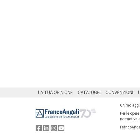
Footer
LA TUA OPINIONE
CATALOGHI
CONVENZIONI
Ultimo agg
Per le opere
normativa su
FrancoAngel