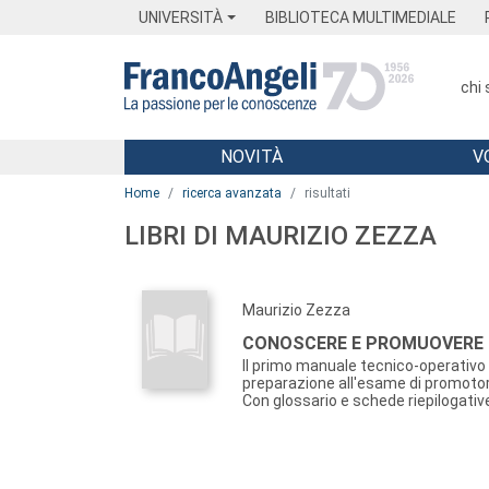
Menu
Main content
Footer
Menu
UNIVERSITÀ
BIBLIOTECA MULTIMEDIALE
chi
NOVITÀ
V
Main content
Home
ricerca avanzata
risultati
LIBRI DI MAURIZIO ZEZZA
Maurizio Zezza
CONOSCERE E PROMUOVERE 
Il primo manuale tecnico-operativo 
preparazione all'esame di promotore
Con glossario e schede riepilogativ