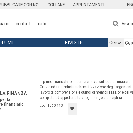
EN
PUBBLICARE CON NOI
COLLANE
APPUNTAMENTI
Ricer
 siamo
contatti
aiuto
OLUMI
RIVISTE
Cerca:
Il primo manuale onnicomprensivo sul quale misurare le
Grazie ad una mirata schematizzazione degli argomenti ed 
lavoro di comprensione e quindi di memorizzazione dei va
LA FINANZA
completa ed approfondita di ogni singola disciplina.
per la
 finanziario.
cod. 1060.113
e