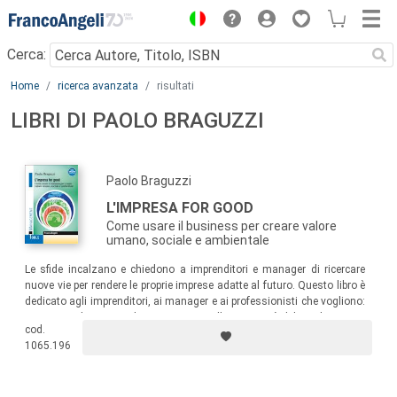
Menu
Cerca:
Main content
Home
ricerca avanzata
risultati
LIBRI DI PAOLO BRAGUZZI
Paolo Braguzzi
L'IMPRESA FOR GOOD
Come usare il business per creare valore
umano, sociale e ambientale
Le sfide incalzano e chiedono a imprenditori e manager di ricercare
nuove vie per rendere le proprie imprese adatte al futuro. Questo libro è
dedicato agli imprenditori, ai manager e ai professionisti che vogliono:
apprezzare le ragioni che sottostanno alla necessità del cambiamento
cod.
di paradigma; trarre ispirazione dagli esempi; disporre di strumenti
1065.196
pratici per la progettazione del cambiamento.