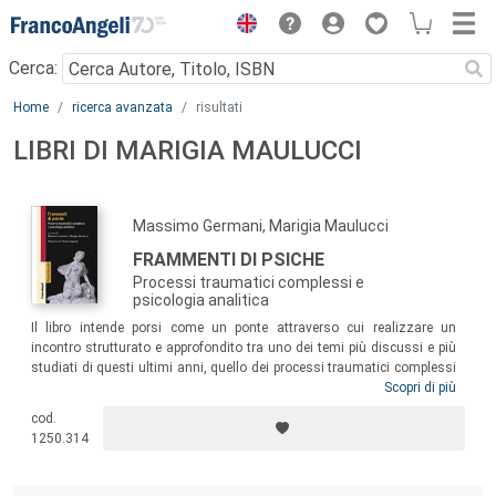
Menu
Cerca:
Main content
Home
ricerca avanzata
risultati
LIBRI DI MARIGIA MAULUCCI
Massimo Germani, Marigia Maulucci
FRAMMENTI DI PSICHE
Processi traumatici complessi e
psicologia analitica
Il libro intende porsi come un ponte attraverso cui realizzare un
incontro strutturato e approfondito tra uno dei temi più discussi e più
studiati di questi ultimi anni, quello dei processi traumatici complessi
e la Psicologia Analitica. Un incontro fin qui mai affrontato
Scopri di più
organicamente, ma divenuto ineludibile alla luce della centralità, nel
cod.
corpus
teorico junghiano, dei concetti di dissociazione psichica e dei
1250.314
complessi autonomi a tonalità affettiva.