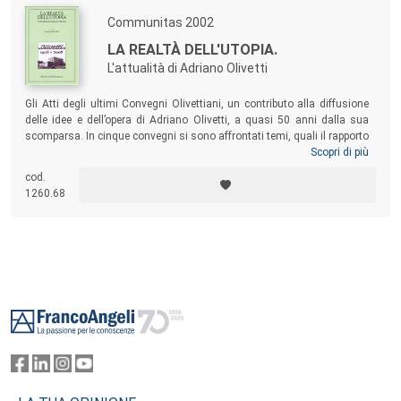
Communitas 2002
LA REALTÀ DELL'UTOPIA.
L'attualità di Adriano Olivetti
Gli Atti degli ultimi Convegni Olivettiani, un contributo alla diffusione
delle idee e dell’opera di Adriano Olivetti, a quasi 50 anni dalla sua
scomparsa. In cinque convegni si sono affrontati temi, quali il rapporto
tra Nuova Industrializzazione e Mezzogiorno, le Sfide dell’Innovazione,
Scopri di più
La Grande Impresa nel Mondo, Le Forme della Comunicazione e della
cod.
Cultura, Impresa e Politica, che hanno messo in evidenza come la
1260.68
figura dell’imprenditore sia stata anticipatrice dei grandi temi del 2000.
Footer