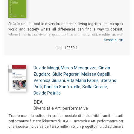
Sommario:
Polis
is understood in a very broad sense: living together in a complex
world and society where all differences can find a way to coexist,
where there is conviviality, good politics and active citizenship, as well
as personal and shared responsibility arising from concern for the
Scopri di più
common good. Ecology and arts based research can provide a
cod. 10359.1
framework for individual and collective learning, with the aim of
defining and constructing an inclusive and sustainable polis.
Autori:
Davide Maggi
,
Marco Meneguzzo
,
Cinzia
Zugolaro
,
Giulio Pegorari
,
Melissa Capelli
,
Veronica Giuliani
,
Rita Maria Fabris
,
Stefano
Pirilli
,
Daniela Sanfratello
,
Scilla Gerace
,
Davide Petrillo
Titolo:
DEA
Diversità e Arti performative
Sommario:
Trasformare la cultura in pratica sociale di inclusività tramite le arti
performative è stato l’obiettivo di DEA – Diversità e Arti performative per
una società inclusiva del terzo millennio: un progetto multidisciplinare
di arte, musica e teatro, in cooperazione tra Italia e Svizzera, che