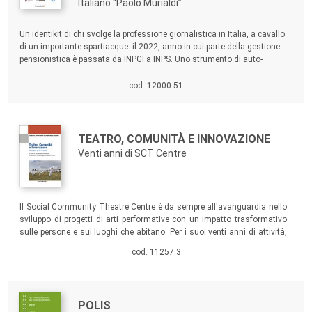
Italiano “Paolo Murialdi”
Sommario:
Un identikit di chi svolge la professione giornalistica in Italia, a cavallo
di un importante spartiacque: il 2022, anno in cui parte della gestione
pensionistica è passata da INPGI a INPS. Uno strumento di auto-
riflessione sulla categoria che coinvolge tutti gli attori che la
rappresentano, chiama il sistema-Paese alle sue responsabilità e traccia
cod. 12000.51
le linee di sviluppo della professione giornalistica in Italia.
Autori:
Titolo:
TEATRO, COMUNITÀ E INNOVAZIONE
Venti anni di SCT Centre
Sommario:
Il Social Community Theatre Centre è da sempre all'avanguardia nello
sviluppo di progetti di arti performative con un impatto trasformativo
sulle persone e sui luoghi che abitano. Per i suoi venti anni di attività,
SCT Centre ha invitato alcuni studiosi e ricercatori a identificare e
cod. 11257.3
analizzare i punti di forza di questa molteplice attività, leggendola nel
più ampio orizzonte di una storia culturale locale, nazionale ed
europea.
Autori:
Titolo:
POLIS