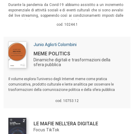
Sommario:
Durante la pandemia da Covid-19 abbiamo assistito a un incremento
esponenziale di attività sociali e di eventi culturali che si sono avvalsi
del live streaming, sopperendo così ai condizionamenti imposti dalle
norme sul distanziamento sociale. Il volume riporta uno spaccato
cod. 10244.1
della ricerca relativa a questo fenomeno attraverso differenti contributi
di studiosi italiani e internazionali, volti a ricostruirne l’evoluzione.
Autori:
Junio Aglioti Colombini
Titolo:
MEME POLITICS
Dinamiche digitali e trasformazioni della
sfera pubblica
Sommario:
Il volume esplora l’universo degli Internet meme come pratica
comunicativa, prodotto culturale e lente analitica per osservare le
trasformazioni della comunicazione politica e della sfera pubblica
contemporanea. I meme si configurano come dispositivi di costruzione
simbolica e cittadinanza connessa, in grado di fondere ironia e
cod. 10753.12
attivismo, intrattenimento e critica, viralità e mobilitazione.
Autori:
Titolo:
LE MAFIE NELL'ERA DIGITALE
Focus TikTok