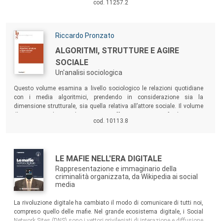
cod. 11257.2
promuove azioni a favore delle persone con limitazioni dell’autonomia,
affette da disabilità e a rischio di marginalità.
Autori:
Riccardo Pronzato
Titolo:
ALGORITMI, STRUTTURE E AGIRE
SOCIALE
Un'analisi sociologica
Sommario:
Questo volume esamina a livello sociologico le relazioni quotidiane
con i media algoritmici, prendendo in considerazione sia la
dimensione strutturale, sia quella relativa all’attore sociale. Il volume
illustra come la sociologia stessa offra strumenti per facilitare una
cod. 10113.8
comprensione critica delle tecnologie e per lo sviluppo di attività che
possano contrastare il potere egemonico delle piattaforme.
Autori:
Titolo:
LE MAFIE NELL'ERA DIGITALE
Rappresentazione e immaginario della
criminalità organizzata, da Wikipedia ai social
media
Sommario:
La rivoluzione digitale ha cambiato il modo di comunicare di tutti noi,
compreso quello delle mafie. Nel grande ecosistema digitale, i Social
Network Sites (DNS) sono i vettori privilegiati di interazione e diffusione