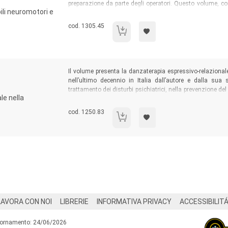
preparazione da parte degli operatori. Questo volume, co
ili neuromotori e
permette a operatori e riabilitatori del campo delle disabil
di questa terapia “naturale” di intervento riabilitativo, abi
Codice libro:
cod. 1305.45
Pet Therapy
Sommario:
Il volume presenta la danzaterapia espressivo-relaziona
nell’ultimo decennio in Italia dall’autore e dalla su
trattamento dei disturbi psichiatrici, nella prevenzione del 
le nella
nel lavoro interculturale, nella formazione e nello svil
infine illustra le strutture e le funzioni psico-corporee alla
Codice libro:
cod. 1250.83
Se la cura è una danza
LAVORA CON NOI
LIBRERIE
INFORMATIVA PRIVACY
ACCESSIBILIT
iornamento: 24/06/2026