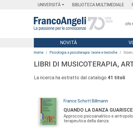
Menu
Main content
Footer
Menu
UNIVERSITÀ
BIBLIOTECA MULTIMEDIALE
chi
NOVITÀ
V
Main content
Home
Psicologia e psicoterapia: teorie e tecniche
Scienz
LIBRI DI MUSICOTERAPIA, A
La ricerca ha estratto dal catalogo
41 titoli
Autori:
France Schott Billmann
Titolo:
QUANDO LA DANZA GUARISCE
Approccio psicoanalitico e antropolo
terapeutica della danza