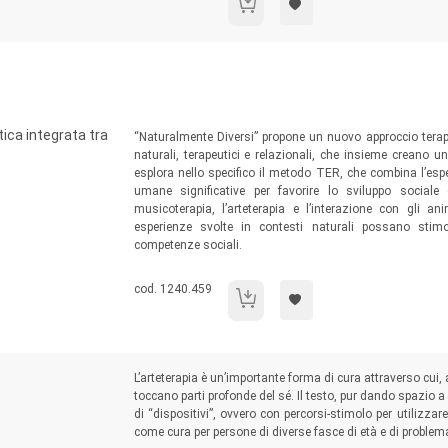
Il coraggio di creare: tecniche per psico
Sommario:
ica integrata tra
“Naturalmente Diversi” propone un nuovo approccio terape
naturali, terapeutici e relazionali, che insieme creano 
esplora nello specifico il metodo TER, che combina l’espe
umane significative per favorire lo sviluppo sociale
musicoterapia, l’arteterapia e l’interazione con gli
esperienze svolte in contesti naturali possano stim
competenze sociali.
Codice libro:
cod. 1240.459
Naturalmente Diversi
Sommario:
L’arteterapia è un’importante forma di cura attraverso cui,
toccano parti profonde del sé. Il testo, pur dando spazio a
di “dispositivi”, ovvero con percorsi-stimolo per utilizz
come cura per persone di diverse fasce di età e di problem