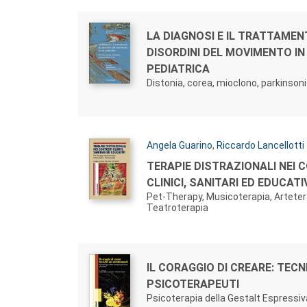
Autori:
Titolo:
LA DIAGNOSI E IL TRATTAMEN
DISORDINI DEL MOVIMENTO IN
PEDIATRICA
Distonia, corea, mioclono, parkinson
Autori:
Angela Guarino
,
Riccardo Lancellotti
Titolo:
TERAPIE DISTRAZIONALI NEI 
CLINICI, SANITARI ED EDUCATI
Pet-Therapy, Musicoterapia, Arteter
Teatroterapia
Autori:
Titolo:
IL CORAGGIO DI CREARE: TECN
PSICOTERAPEUTI
Psicoterapia della Gestalt Espressiv