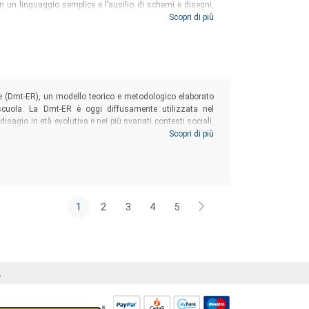
n un linguaggio semplice e l’ausilio di schemi e disegni,
ità neuromotorie e sensoriali di approfondire l’applicazione
Scopri di più
litativo e di mantenimento.
le (Dmt-ER), un modello teorico e metodologico elaborato
a scuola. La Dmt-ER è oggi diffusamente utilizzata nel
disagio in età evolutiva e nei più svariati contesti sociali,
uppo delle risorse umane. Un contributo di Benoit Lesage
Scopri di più
 base della danzaterapia.
1
2
3
4
5
Á