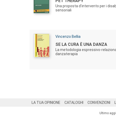
Titolo:
PET THERAPY
Una proposta d'intervento per i disab
sensoriali
Autori:
Vincenzo Bellia
Titolo:
SE LA CURA È UNA DANZA
La metodologia espressivo-relaziona
danzaterapia
Footer
LA TUA OPINIONE
CATALOGHI
CONVENZIONI
Ultimo agg