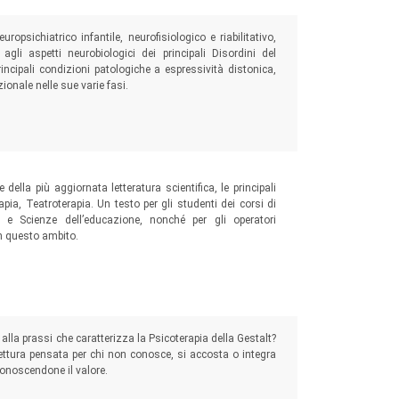
ropsichiatrico infantile, neurofisiologico e riabilitativo,
gli aspetti neurobiologici dei principali Disordini del
rincipali condizioni patologiche a espressività distonica,
ionale nelle sue varie fasi.
 del movimento in età pediatrica
ella più aggiornata letteratura scientifica, le principali
rapia, Teatroterapia. Un testo per gli studenti dei corsi di
a e Scienze dell’educazione, nonché per gli operatori
in questo ambito.
anitari ed educativi
alla prassi che caratterizza la Psicoterapia della Gestalt?
lettura pensata per chi non conosce, si accosta o integra
iconoscendone il valore.