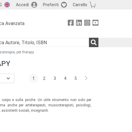
G
Accedi
Preferiti
Carrello
ca Avanzata
zaterapia, pet therapy
APY
1
2
3
4
5
l corpo e sulla psiche. Un utile strumento non solo per
a anche per arteterapeuti, musicoterapisti, psicologi,
, assistenti sociali, insegnanti.