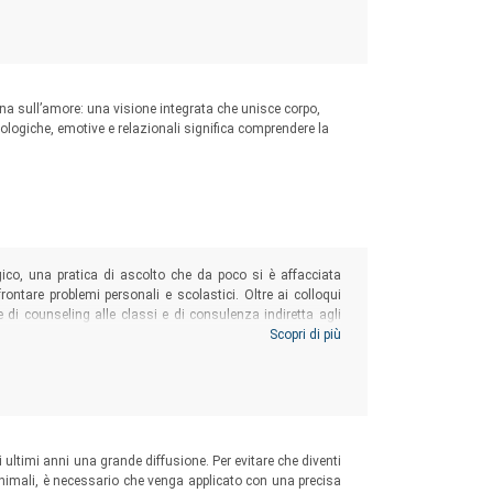
na sull’amore: una visione integrata che unisce corpo,
ologiche, emotive e relazionali significa comprendere la
gico, una pratica di ascolto che da poco si è affacciata
rontare problemi personali e scolastici. Oltre ai colloqui
e di counseling alle classi e di consulenza indiretta agli
psicopedagogisti che lavorano con adolescenti nelle scuole
Scopri di più
 competenza comunicativa e sviluppare la capacità di
oltà.
i ultimi anni una grande diffusione. Per evitare che diventi
animali, è necessario che venga applicato con una precisa