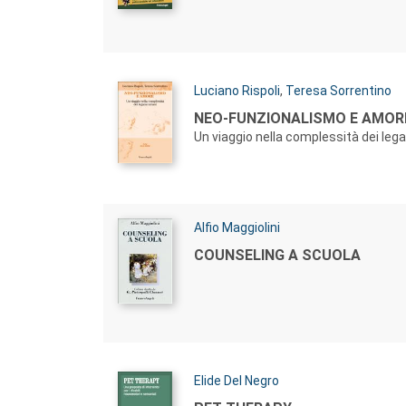
Autori:
Luciano Rispoli
,
Teresa Sorrentino
Titolo:
NEO-FUNZIONALISMO E AMOR
Un viaggio nella complessità dei le
Autori:
Alfio Maggiolini
Titolo:
COUNSELING A SCUOLA
Autori:
Elide Del Negro