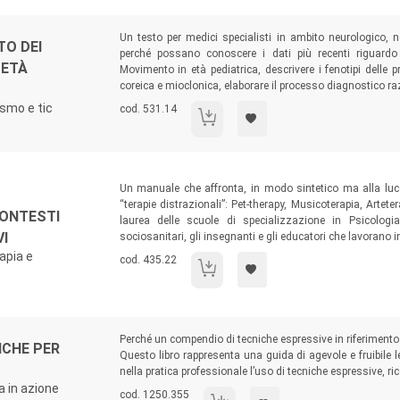
Sommario:
Un testo per medici specialisti in ambito neurologico, neu
TO DEI
perché possano conoscere i dati più recenti riguardo a
 ETÀ
Movimento in età pediatrica, descrivere i fenotipi delle p
coreica e mioclonica, elaborare il processo diagnostico raz
ismo e tic
Codice libro:
cod. 531.14
La diagnosi e il trattamento dei disordini
Sommario:
Un manuale che affronta, in modo sintetico ma alla luce d
“terapie distrazionali”: Pet-therapy, Musicoterapia, Artete
CONTESTI
laurea delle scuole di specializzazione in Psicologi
VI
sociosanitari, gli insegnanti e gli educatori che lavorano 
apia e
Codice libro:
cod. 435.22
Terapie distrazionali nei contesti clinici, s
Sommario:
Perché un compendio di tecniche espressive in riferimento 
ICHE PER
Questo libro rappresenta una guida di agevole e fruibile 
nella pratica professionale l’uso di tecniche espressive, r
a in azione
Codice libro:
cod. 1250.355