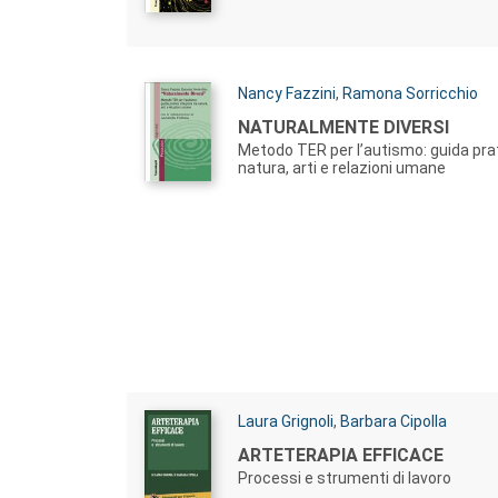
Autori:
Nancy Fazzini
,
Ramona Sorricchio
Titolo:
NATURALMENTE DIVERSI
Metodo TER per l’autismo: guida prat
natura, arti e relazioni umane
Autori:
Laura Grignoli
,
Barbara Cipolla
Titolo:
ARTETERAPIA EFFICACE
Processi e strumenti di lavoro