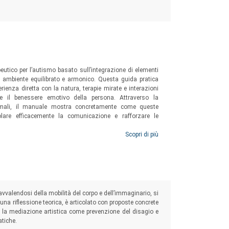
terapeuti
utico per l’autismo basato sull’integrazione di elementi
un ambiente equilibrato e armonico. Questa guida pratica
rienza diretta con la natura, terapie mirate e interazioni
 e il benessere emotivo della persona. Attraverso la
 animali, il manuale mostra concretamente come queste
olare efficacemente la comunicazione e rafforzare le
Scopri di più
 avvalendosi della mobilità del corpo e dell’immaginario, si
 una riflessione teorica, è articolato con proposte concrete
are la mediazione artistica come prevenzione del disagio e
atiche.