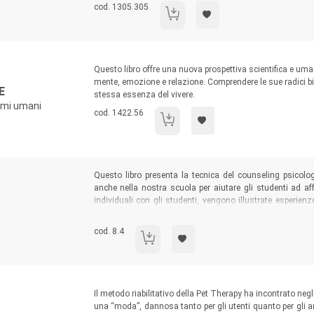
Codice libro:
cod. 1305.305
Arteterapia efficace
Sommario:
Questo libro offre una nuova prospettiva scientifica e uma
mente, emozione e relazione. Comprendere le sue radici bi
E
stessa essenza del vivere.
gami umani
Codice libro:
cod. 1422.56
Neo-Funzionalismo e amore
Sommario:
Questo libro presenta la tecnica del counseling psicolo
anche nella nostra scuola per aiutare gli studenti ad aff
individuali con gli studenti, vengono illustrate esperienz
insegnanti. Il volume è rivolto a insegnanti, psicologi e 
e che vogliono aumentare la propria consapevolezza e
Codice libro:
cod. 8.4
Counseling a scuola
ascoltare gli studenti per aiutarli ad affrontare le loro diffic
Sommario:
Il metodo riabilitativo della Pet Therapy ha incontrato negl
una “moda”, dannosa tanto per gli utenti quanto per gli 