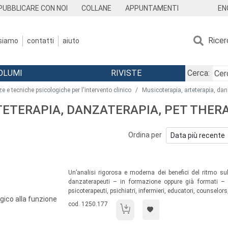
EN
PUBBLICARE CON NOI
COLLANE
APPUNTAMENTI
Ricer
 siamo
contatti
aiuto
OLUMI
RIVISTE
Cerca:
e e tecniche psicologiche per l'intervento clinico
Musicoterapia, arteterapia, dan
RTETERAPIA, DANZATERAPIA, PET THER
Ordina per
Sommario:
Un’analisi rigorosa e moderna dei benefici del ritmo su
danzaterapeuti – in formazione oppure già formati – m
psicoterapeuti, psichiatri, infermieri, educatori, counselors
gico alla funzione
Codice libro:
cod. 1250.177
Quando la danza guarisce